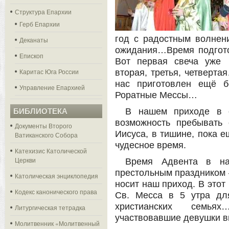
Структура Епархии
Герб Епархии
год с радостным волне
Деканаты
ожидания…Время подготов
Епископ
Вот первая свеча уже 
Каритас Юга России
вторая, третья, четверта
нас приготовлен ещё 
Управление Епархией
Роратные Мессы…
В нашем приходе в с
БИБЛИОТЕКА
возможность пребывать
Документы Второго
Иисуса, в тишине, пока 
Ватиканского Собора
чудесное время.
Катехизис Католической
Церкви
Время Адвента в на
престольным праздником 
Католическая энциклопедия
носит наш приход. В этот
Кодекс канонического права
Св. Месса в 5 утра дл
христианских семья
Литургическая тетрадка
участвовавшие девушки 
Молитвенник «Молитвенный