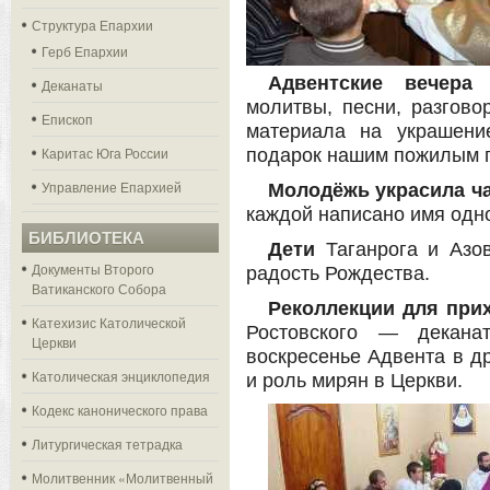
Структура Епархии
Герб Епархии
Адвентские вечера
­
Деканаты
молитвы, песни, разгово
Епископ
материала на украшени
Каритас Юга России
подарок нашим пожилым 
Управление Епархией
Молодёжь украсила ч
каждой написано имя одно
БИБЛИОТЕКА
Дети
Таганрога и Азо
Документы Второго
радость Рождества.
Ватиканского Собора
Реколлекции для при
Катехизис Католической
Ростовского — декана
Церкви
воскресенье Адвента в д
Католическая энциклопедия
и роль мирян в Церкви.
Кодекс канонического права
Литургическая тетрадка
Молитвенник «Молитвенный