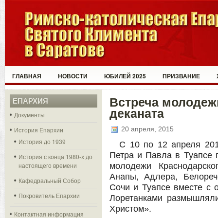
ГЛАВНАЯ
НОВОСТИ
ЮБИЛЕЙ 2025
ПРИЗВАНИЕ
Встреча молодеж
ЕПАРХИЯ
деканата
Документы
20 апреля, 2015
История Епархии
История до 1939
С 10 по 12 апреля 201
Петра и Павла в Туапсе
История с конца 1980-х до
настоящего времени
молодежи Краснодарско
Анапы, Адлера, Белорече
Кафедральный Собор
Сочи и Туапсе вместе с 
Покровитель Епархии
Лоретанками размышляли
Христом».
Контактная информация