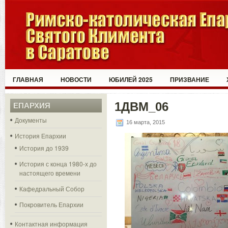
ГЛАВНАЯ
НОВОСТИ
ЮБИЛЕЙ 2025
ПРИЗВАНИЕ
1ДВМ_06
ЕПАРХИЯ
Документы
16 марта, 2015
История Епархии
История до 1939
История с конца 1980-х до
настоящего времени
Кафедральный Собор
Покровитель Епархии
Контактная информация