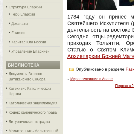
Структура Епархии
Герб Епархии
1784 году он принес м
Святейшего Искупителя (
Деканаты
деятельность на востоке
Епископ
Сегодня отцы-редемтор
Каритас Юга России
приходах Тольятти, Ор
Статью о Святом Клим
Управление Епархией
Архиепархии Божией Мате
БИБЛИОТЕКА
Опубликовано в разделе
Раз
Документы Второго
«
Миропомазание в Анапе
Ватиканского Собора
Первая в 2
Катехизис Католической
Церкви
Католическая энциклопедия
Кодекс канонического права
Литургическая тетрадка
Молитвенник «Молитвенный