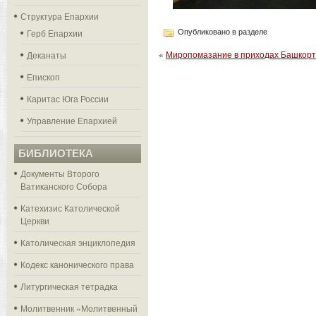
Структура Епархии
Герб Епархии
Опубликовано в разделе
«
Миропомазание в приходах Башкор
Деканаты
Епископ
Каритас Юга России
Управление Епархией
БИБЛИОТЕКА
Документы Второго
Ватиканского Собора
Катехизис Католической
Церкви
Католическая энциклопедия
Кодекс канонического права
Литургическая тетрадка
Молитвенник «Молитвенный