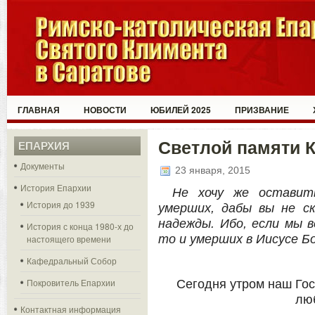
ГЛАВНАЯ
НОВОСТИ
ЮБИЛЕЙ 2025
ПРИЗВАНИЕ
Светлой памяти К
ЕПАРХИЯ
Документы
23 января, 2015
История Епархии
Не хочу же оставить
История до 1939
умерших, дабы вы не ск
надежды. Ибо, если мы в
История с конца 1980-х до
то и умерших в Иисусе Б
настоящего времени
Кафедральный Собор
Покровитель Епархии
Сегодня утром наш Го
лю
Контактная информация