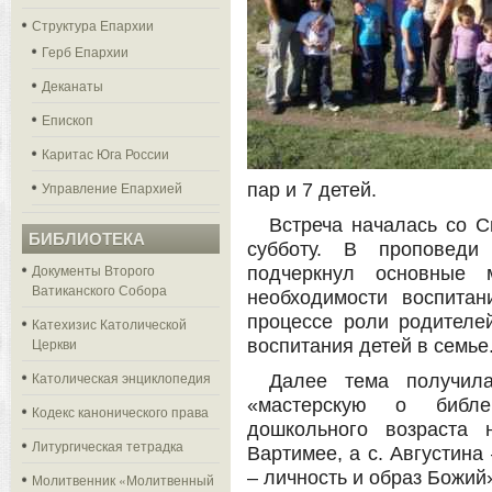
Структура Епархии
Герб Епархии
Деканаты
Епископ
Каритас Юга России
Управление Епархией
пар и 7 детей.
Встреча началась со С
БИБЛИОТЕКА
субботу. В проповеди
Документы Второго
подчеркнул основные 
Ватиканского Собора
необходимости воспита
процессе роли родителей
Катехизис Католической
Церкви
воспитания детей в семье
Католическая энциклопедия
Далее тема получила
«мастерскую о библе
Кодекс канонического права
дошкольного возраста 
Литургическая тетрадка
Вартимее, а с. Августин
– личность и образ Божий
Молитвенник «Молитвенный