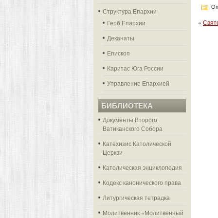
Оп
Структура Епархии
«
Свят
Герб Епархии
Деканаты
Епископ
Каритас Юга России
Управление Епархией
БИБЛИОТЕКА
Документы Второго
Ватиканского Собора
Катехизис Католической
Церкви
Католическая энциклопедия
Кодекс канонического права
Литургическая тетрадка
Молитвенник «Молитвенный