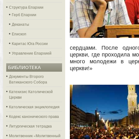
Структура Епархии
Герб Епархии
Деканаты
Епископ
Каритас Юга России
сердцами. После одног
Управление Епархией
церкви, где проходила мо
много молодежи в цер
БИБЛИОТЕКА
церкви!»
Документы Второго
Ватиканского Собора
Катехизис Католической
Церкви
Католическая энциклопедия
Кодекс канонического права
Литургическая тетрадка
Молитвенник «Молитвенный