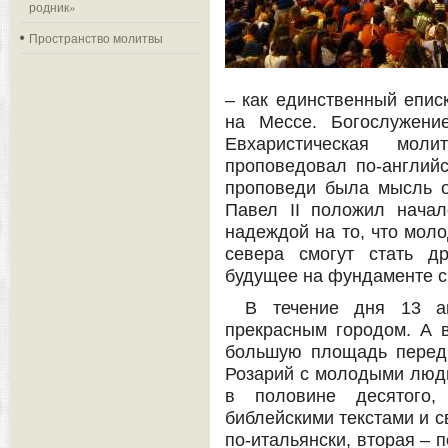
родник»
Пространство молитвы
– как единственный епис
на Мессе. Богослужени
Евхаристическая мо
проповедовал по-английс
проповеди была мысль о
Павел II положил нача
надеждой на то, что моло
севера смогут стать д
будущее на фундаменте с
В течение дня 13 ав
прекрасным городом. А 
большую площадь перед б
Розарий с молодыми людь
в половине десятого, 
библейскими текстами и с
по-итальянски, вторая – п