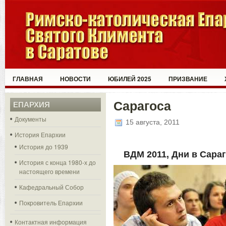
ГЛАВНАЯ
НОВОСТИ
ЮБИЛЕЙ 2025
ПРИЗВАНИЕ
Сарагоса
ЕПАРХИЯ
Документы
15 августа, 2011
История Епархии
История до 1939
ВДМ 2011, Дни в Сара
История с конца 1980-х до
настоящего времени
Кафедральный Собор
Покровитель Епархии
Контактная информация