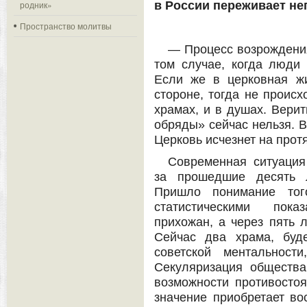
родник»
в России переживает н
Пространство молитвы
— Процесс возрождения
том случае, когда люди 
Если же в церковная ж
стороне, тогда не происх
храмах, и в душах. Верит
обряды» сейчас нельзя. В
Церковь исчезнет на прот
Современная ситуация
за прошедшие десять л
Пришло понимание тог
статистическими пока
прихожан, а через пять л
Сейчас два храма, буд
советской ментальност
Секуляризация общества
возможности противостоя
значение приобретает во