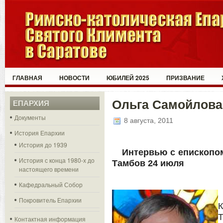
ГЛАВНАЯ
НОВОСТИ
ЮБИЛЕЙ 2025
ПРИЗВАНИЕ
Ольга Самойлова
ЕПАРХИЯ
Документы
8 августа, 2011
История Епархии
История до 1939
Интервью с епископо
История с конца 1980-х до
Тамбов 24 июля
настоящего времени
Кафедральный Собор
Покровитель Епархии
Т
Контактная информация