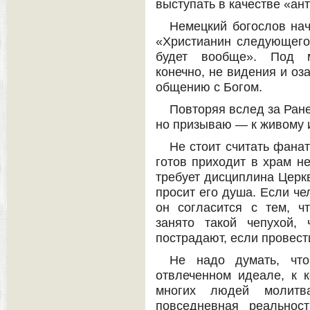
выступать в качестве «ан
Немецкий богослов нач
«Христианин следующего 
будет вообще». Под м
конечно, не видения и оз
общению с Богом.
Повторяя вслед за Ране
но призываю — к живому 
Не стоит считать фанат
готов приходит в храм не
требует дисциплина Церкв
просит его душа. Если че
он согласится с тем, ч
занято такой чепухой,
пострадают, если провест
Не надо думать, чт
отвлеченном идеале, к к
многих людей молит
повседневная реальнос