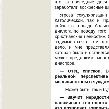
что за последние деся
заработали воскресные шк
Угроза секуляризаци
Католической, так и П
сейчас в гораздо боль
диалога по поводу того
христианские ценности». 
задумываться о том, кт
дело, и мне представля
которая была и останетс
может предложить много
диаспоре.
— Отец епископ, В
реальной перспективе
меньшинством в чуждом
— Может быть, так и буд
— Звучит нерадостн
напоминает тон одного
что позволяет говорить