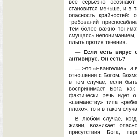
все серьезно осознают
становится меньше, и в т
опасность крайностей: 
требований приспосабли
Тем более важно понимат
смущаясь непониманием, 
плыть против течения.
— Если есть вирус с
антивирус. Он есть?
— Это «Евангелие». И 
отношения с Богом. Возмо
в том случае, если быт
воспринимает Бога ка
фактически речь идет о
«шаманству» типа «ребен
плохо», то и в таком слу
В любом случае, ког
жизни, возникает опасн
присутствия Бога, пе