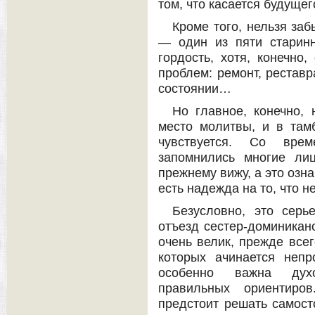
том, что касается будущег
Кроме того, нельзя заб
— один из пяти старин
гордость, хотя, конечно
проблем: ремонт, рестав
состоянии…
Но главное, конечно, 
место молитвы, и в там
чувствуется. Со вре
запомнились многие ли
прежнему вижу, а это озна
есть надежда на то, что 
Безусловно, это серь
отъезд сестер-доминикано
очень велик, прежде всег
которых ачинается непр
особенно важна духо
правильных ориентиро
предстоит решать самост