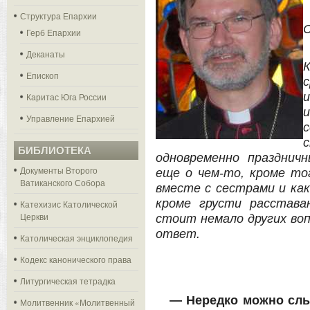
Структура Епархии
С
Герб Епархии
Деканаты
Епископ
с
Каритас Юга России
Управление Епархией
БИБЛИОТЕКА
одновременно празднич
Документы Второго
еще о чем-то, кроме то
Ватиканского Собора
вместе с сестрами и ка
кроме грусти расстава
Катехизис Католической
Церкви
стоит немало других воп
ответ.
Католическая энциклопедия
Кодекс канонического права
Литургическая тетрадка
— Нередко можно слы
Молитвенник «Молитвенный