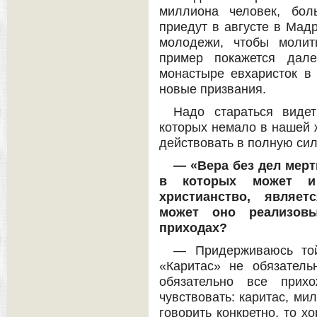
миллиона человек, бол
приедут в августе в Мад
молодежи, чтобы молит
пример покажется дале
монастыре евхаристок в
новые призвания.
Надо стараться виде
которых немало в нашей ж
действовать в полную сил
— «Вера без дел мертв
в которых может и
христианство, являет
может оно реализов
приходах?
— Придерживаюсь той
«Каритас» не обязател
обязательно все прих
чувствовать: каритас, ми
говорить конкретно, то х