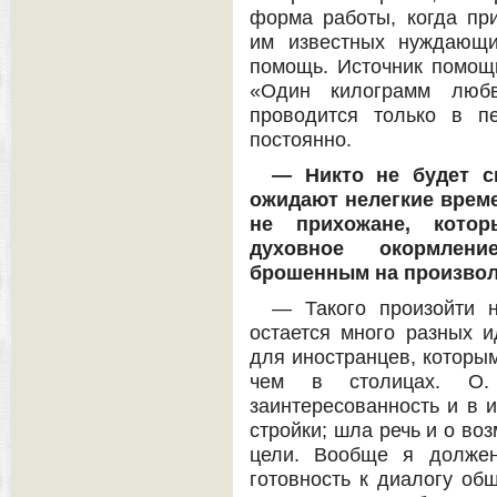
форма работы, когда пр
им известных нуждающи
помощь. Источник помощи
«Один килограмм любв
проводится только в п
постоянно.
— Никто не будет с
ожидают нелегкие времен
не прихожане, кото
духовное окормлени
брошенным на произво
— Такого произойти 
остается много разных и
для иностранцев, которым
чем в столицах. О.
заинтересованность и в 
стройки; шла речь и о во
цели. Вообще я должен
готовность к диалогу об