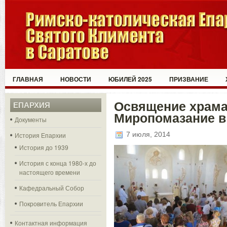
ГЛАВНАЯ
НОВОСТИ
ЮБИЛЕЙ 2025
ПРИЗВАНИЕ
Освящение храма
ЕПАРХИЯ
Миропомазание в
Документы
7 июля, 2014
История Епархии
История до 1939
История с конца 1980-х до
настоящего времени
Кафедральный Собор
Покровитель Епархии
Контактная информация