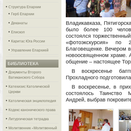
Структура Епархии
Герб Епархии
Деканаты
Владикавказа, Пятигорска
было более 100 челове
Епископ
состоялся торжественный
Каритас Юга России
«фотоэкскурсия» по 
Благовещенке. Вечером в
Управление Епархией
новоосвященном храме. А
общение – настоящее Тор
БИБЛИОТЕКА
В воскресенье бапт
Документы Второго
Ватиканского Собора
Прохладного подготовила 
Катехизис Католической
В воскресенье, в при
Церкви
состоялось Таинство М
Андрей, выбрав покровите
Католическая энциклопедия
Кодекс канонического права
Литургическая тетрадка
Молитвенник «Молитвенный