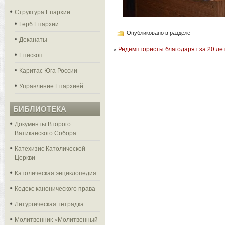
Структура Епархии
Герб Епархии
Опубликовано в разделе
Деканаты
«
Редемптористы благодарят за 20 ле
Епископ
Каритас Юга России
Управление Епархией
БИБЛИОТЕКА
Документы Второго
Ватиканского Собора
Катехизис Католической
Церкви
Католическая энциклопедия
Кодекс канонического права
Литургическая тетрадка
Молитвенник «Молитвенный