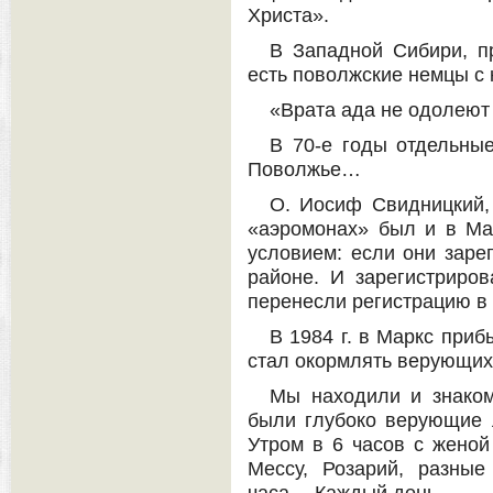
Христа».
В Западной Сибири, пр
есть поволжские немцы с 
«Врата ада не одолею
В 70-е годы отдельны
Поволжье…
О. Иосиф Свидницкий, 
«аэромонах» был и в М
условием: если они заре
районе. И зарегистриров
перенесли регистрацию в
В 1984 г. в Маркс приб
стал окормлять верующи
Мы находили и знако
были глубоко верующие 
Утром в 6 часов с жено
Мессу, Розарий, разны