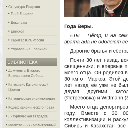
Структура Епархии
Герб Епархии
Деканаты
Года Веры.
Епископ
«Ты – Пётр, и на сем
Каритас Юга России
врата ада не одолеют её
Управление Епархией
Дорогие братья и сёстр
Почти 30 лет назад, в
БИБЛИОТЕКА
священники, я впервые п
Документы Второго
моего отца. Он родился в
Ватиканского Собора
30 км от Маркса. Этой де
Катехизис Католической
лет назад её уже не бы
Церкви
двумя другими катол
(Ястребовка) и Wittmann (
Католическая энциклопедия
Моего отца депортиров
Кодекс канонического права
году. Вместе с 30 0
Литургическая тетрадка
коллективизации и раску
Молитвенник «Молитвенный
Сибирь и Казахстан всё