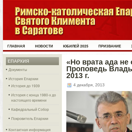
ГЛАВНАЯ
НОВОСТИ
ЮБИЛЕЙ 2025
ПРИЗВАНИЕ
«Но врата ада не
ЕПАРХИЯ
Проповедь Влады
Документы
2013 г.
История Епархии
4 декабря, 2013
История до 1939
История с конца 1980-х до
настоящего времени
Кафедральный Собор
Покровитель Епархии
Контактная информация