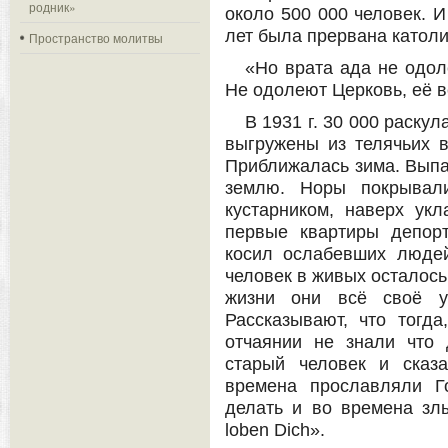
родник»
около 500 000 человек. И
лет была прервана катол
Пространство молитвы
«Но врата ада не одол
Не одолеют Церковь, её в
В 1931 г. 30 000 раску
выгружены из телячьих в
Приближалась зима. Выпа
землю. Норы покрывали
кустарником, наверх ук
первые квартиры депор
косил ослабевших людей
человек в живых осталось
жизни они всё своё у
Рассказывают, что тогд
отчаянии не знали что 
старый человек и сказ
времена прославляли Г
делать и во времена злы
loben Dich».