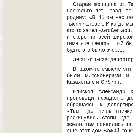
Старая женщина из Тю
несколько лет назад, п
родину: «В 41-ом нас по
тысяч человек. И когда мы
кто-то запел «Großer Gott,
и скоро по всей широко
гимн «Te Deum»… Ей было
будто это было вчера…
Десятки тысяч депорти
В каком-то смысле эти
были миссионерами и р
Казахстане и Сибири…
Епископ Александр 
проповеди незадолго д
обращаясь к депортиро
«Там, где лишь птички
раскинулись степи, где
земли, там появились ва
ещё этот дом Божий со к