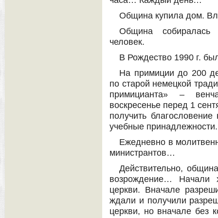
часа… Каждый день…
Община купила дом. Вл
Община собиралась 
человек.
В Рождество 1990 г. б
На примиции до 200 де
по старой немецкой тради
примицианта» – вен
воскресенье перед 1 сент
получить благословение 
учебные принадлежности.
Ежедневно в молитвенн
министрантов…
Действительно, общин
возрождение… Начали х
церкви. Вначале разреш
ждали и получили разреш
церкви, но вначале без 