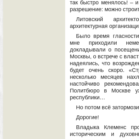
так быстро менялось! – и
разрешение: можно строит
Литовский архитек
архитектурная организац
Было время гласности
мне приходили неме
докладывали о посещени
Москвы, о встрече с влас
надеялись, что возрожд
будет очень скоро. «С
несколько месяцев нах
настойчиво рекомендов
Политбюро в Москве уж
республики…
Но потом всё затормоз
Дорогие!
Владыка Клеменс про
историческим и духовн