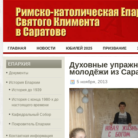
ГЛАВНАЯ
НОВОСТИ
ЮБИЛЕЙ 2025
ПРИЗВАНИЕ
Духовные упражн
ЕПАРХИЯ
молодёжи из Сар
Документы
5 ноября, 2013
История Епархии
История до 1939
История с конца 1980-х до
настоящего времени
Кафедральный Собор
Покровитель Епархии
Контактная информация