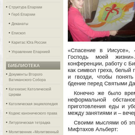
Структура Епархии
Герб Епархии
Деканаты
Епископ
Каритас Юга России
«Спасение в Иисусе», 
Управление Епархией
Господь моей жизни
конференции, работу с Би
БИБЛИОТЕКА
как символ греха, белый 
Документы Второго
и гвозди, чтобы понять
Ватиканского Собора
бдение перед Святыми Да
Катехизис Католической
Конечно же было вре
Церкви
неформальной обстан
Католическая энциклопедия
приготовления еды и уб
между занятиями и – вечер
Кодекс канонического права
Литургическая тетрадка
Своими мыслями об эт
Мифтахов Альберт:
Молитвенник «Молитвенный