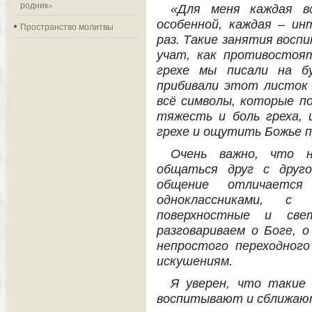
родник»
«Для меня каждая в
особенной, каждая – ин
Пространство молитвы
раз. Такие занятия восп
учат, как противостоят
грехе мы писали на бу
прибивали этот листок 
всё символы, которые п
тяжесть и боль греха, 
грехе и ощутить Божье 
Очень важно, что 
общаться друг с друг
общение отличается
одноклассниками, с
поверхностные и св
разговариваем о Боге, о
непростого переходног
искушениям.
Я уверен, что такие 
воспитывают и сближают 