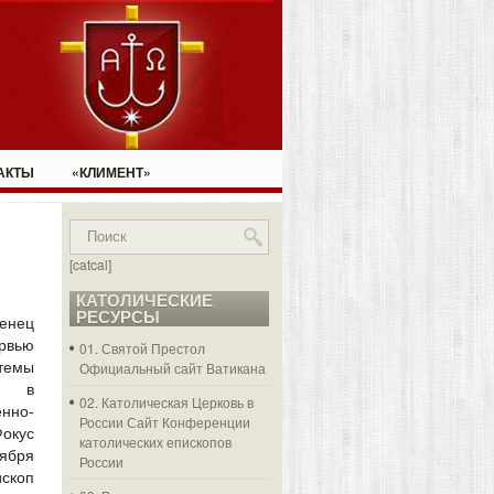
АКТЫ
«КЛИМЕНТ»
[catcal]
КАТОЛИЧЕСКИЕ
РЕСУРСЫ
енец
ервью
01. Святой Престол
темы
Официальный сайт Ватикана
ю в
02. Католическая Церковь в
но-
России
Сайт Конференции
окус
католических епископов
тября
России
ископ