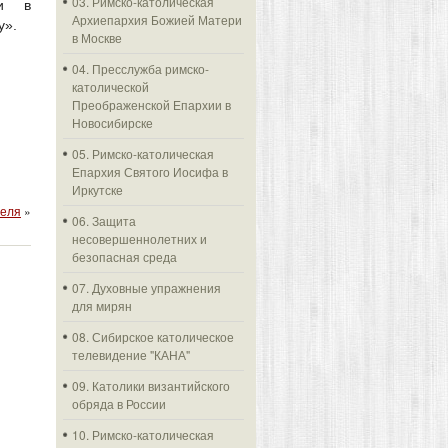
03. Римско-католическая
ки в
Архиепархия Божией Матери
у».
в Москве
04. Пресслужба римско-
католической
Преображенской Епархии в
Новосибирске
05. Римско-католическая
Епархия Святого Иосифа в
Иркутске
теля
»
06. Защита
несовершеннолетних и
безопасная среда
07. Духовные упражнения
для мирян
08. Сибирское католическое
телевидение "КАНА"
09. Католики византийского
обряда в России
10. Римско-католическая