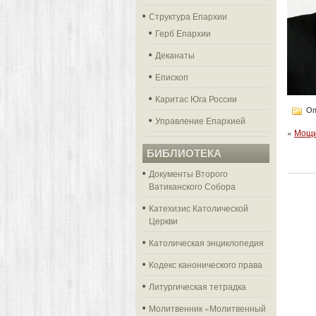
Структура Епархии
Герб Епархии
Деканаты
Епископ
Каритас Юга России
Оп
Управление Епархией
«
Мощи
БИБЛИОТЕКА
Документы Второго
Ватиканского Собора
Катехизис Католической
Церкви
Католическая энциклопедия
Кодекс канонического права
Литургическая тетрадка
Молитвенник «Молитвенный