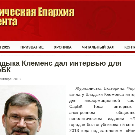
 2025
ПРИЗВАНИЕ
ХРОНИКА
ЧИТАЛЬНЫЙ ЗАЛ
КОНТ
адыка Клеменс дал интервью для
рБК
ентября, 2013
Журналистка Екатерина Фер
взяла у Владыки Клеменса инт
для информационной сис
СарБК. Текст интервь
электронном обществен
неполитическом издании «Ф
города» был опубликован 5 сен
2013 года под заголовком: «Еп