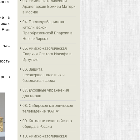
03. Римско-католическая
овет
Архиепархия Божией Матери
в Москве
не в
04. Пресслужба римско-
иках
католической
. Ежи
Преображенской Епархии в
Новосибирске
 час
05. Римско-католическая
Епархия Святого Иосифа в
Иркутске
ность
06. Защита
несовершеннолетних и
гре в
безопасная среда
07. Духовные упражнения
для мирян
08. Сибирское католическое
телевидение "КАНА"
09. Католики византийского
обряда в России
10. Римско-католическая