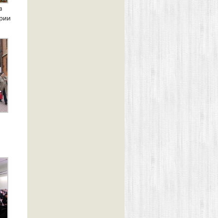
з
рии