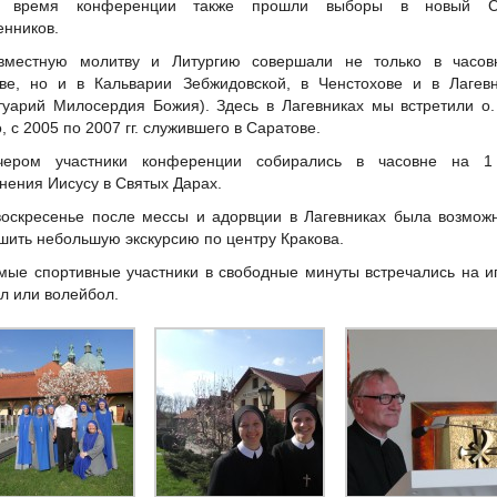
 время конференции также прошли выборы в новый С
нников.
вместную молитву и Литургию совершали не только в часов
ве, но и в Кальварии Зебжидовской, в Ченстохове и в Лагевн
туарий Милосердия Божия). Здесь в Лагевниках мы встретили о
, с 2005 по 2007 гг. служившего в Саратове.
чером участники конференции собирались в часовне на 1
нения Иисусу в Святых Дарах.
воскресенье после мессы и адорвции в Лагевниках была возмож
шить небольшую экскурсию по центру Кракова.
мые спортивные участники в свободные минуты встречались на и
л или волейбол.