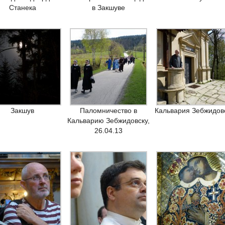
Станека
в Закшуве
Закшув
Паломничество в
Кальвария Зебжидов
Кальварию Зебжидовску,
26.04.13