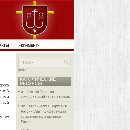
АКТЫ
«КЛИМЕНТ»
[catcal]
КАТОЛИЧЕСКИЕ
РЕСУРСЫ
ского
р и 6
01. Святой Престол
иками
Официальный сайт Ватикана
ьный
02. Католическая Церковь в
России
Сайт Конференции
католических епископов
о от
России