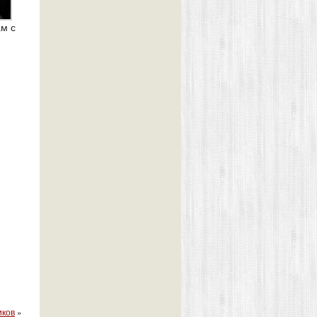
ам с
иков
»