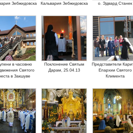
вария Зебжидовска
Кальвария Зебжидовска
о. Эдвард Станек
упени в часовню
Поклонение Святым
Представители Кари
движения Святого
Дарам, 25.04.13
Епархии Святого
реста в Закшуве
Климента