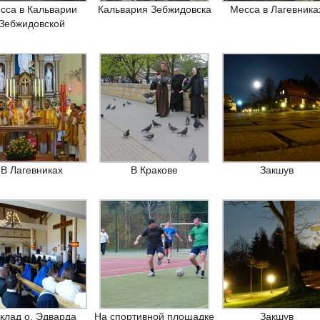
сса в Кальварии
Кальвария Зебжидовска
Месса в Лагевника
Зебжидовской
В Лагевниках
В Кракове
Закшув
клад о. Эдварда
На спортивной площадке
Закшув