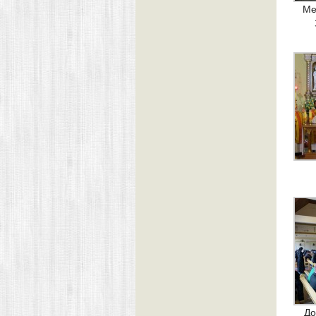
Ме
До