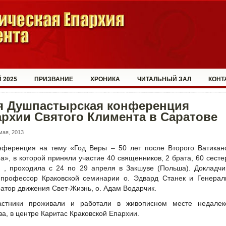
 2025
ПРИЗВАНИЕ
ХРОНИКА
ЧИТАЛЬНЫЙ ЗАЛ
КОНТ
-я Душпастырская конференция
рхии Святого Климента в Саратове
мая, 2013
нференция на тему «Год Веры – 50 лет после Второго Ватикан
а», в которой приняли участие 40 священников, 2 брата, 60 сесте
 , проходила с 24 по 29 апреля в Закшуве (Польша). Докладч
профессор Краковской семинарии о. Эдвард Станек и Генерал
атор движения Свет-Жизнь, о. Адам Водарчик.
астники проживали и работали в живописном месте недалек
ва, в центре Каритас Краковской Епархии.