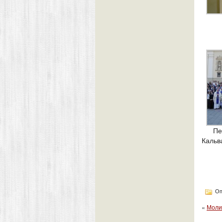
Пе
Кальв
Оп
«
Моли