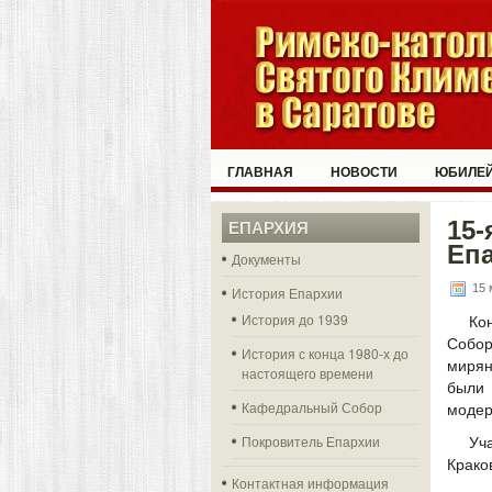
ГЛАВНАЯ
НОВОСТИ
ЮБИЛЕЙ
15
ЕПАРХИЯ
Епа
Документы
15 
История Епархии
История до 1939
Ко
Собор
История с конца 1980-х до
мирян
настоящего времени
были 
Кафедральный Собор
модер
Покровитель Епархии
Уч
Крако
Контактная информация