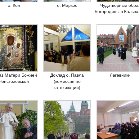
о. Кон
о. Маркос
Чудотворный обра
Богородицы в Кальва
аз Матери Божией
Доклад о. Павла
Лагевники
Ченстоховской
(комиссия по
катехизации)