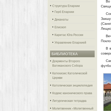
Во
Структура Епархии
Свяще
Герб Епархии
Со
Закшу
Деканаты
(Санк
Епископ
Лещко
Каритас Юга России
Ве
Покло
Управление Епархией
В 
совер
БИБЛИОТЕКА
Документы Второго
Са
Ватиканского Собора
футбо
Катехизис Католической
Церкви
Католическая энциклопедия
Кодекс канонического права
Литургическая тетрадка
Молитвенник «Молитвенный