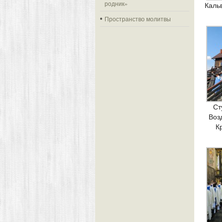
родник»
Каль
Пространство молитвы
Ст
Воз
К