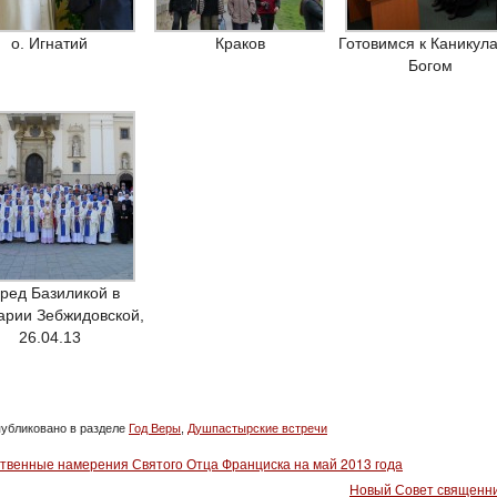
о. Игнатий
Краков
Готовимся к Каникул
Богом
ред Базиликой в
арии Зебжидовской,
26.04.13
убликовано в разделе
Год Веры
,
Душпастырские встречи
твенные намерения Святого Отца Франциска на май 2013 года
Новый Совет священн