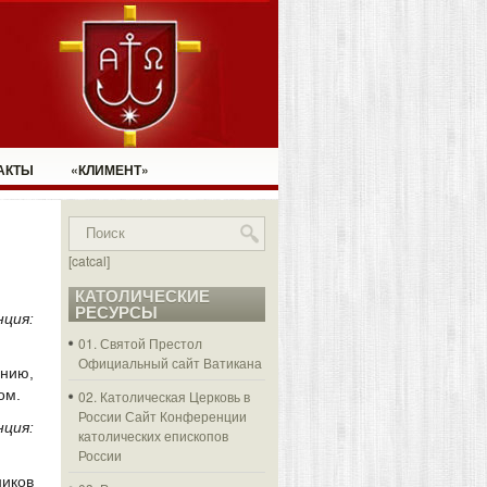
АКТЫ
«КЛИМЕНТ»
[catcal]
КАТОЛИЧЕСКИЕ
РЕСУРСЫ
ия:
01. Святой Престол
Официальный сайт Ватикана
нию,
ом.
02. Католическая Церковь в
России
Сайт Конференции
ция:
католических епископов
России
ников