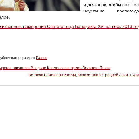
и дьяконов, чтобы они по
неустанно проповедо
елие.
литвенные намерения Святого отца Бенедикта XVI на весь 2013 го
убликовано в разделе
Разное
ырское послание Владыки Клеменса на время Великого Поста
Встреча Епископов России, Казахстана и Средней Азии в Ал