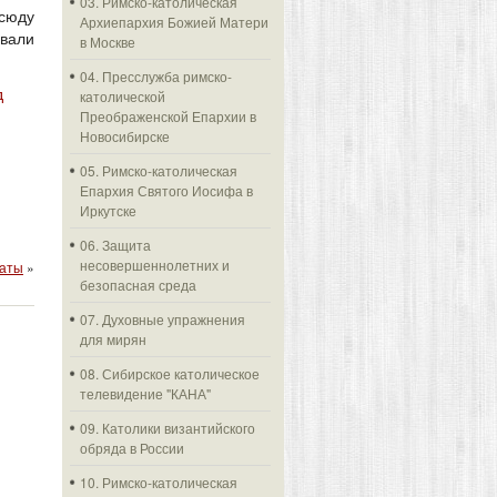
03. Римско-католическая
всюду
Архиепархия Божией Матери
вали
в Москве
04. Пресслужба римско-
д
католической
Преображенской Епархии в
Новосибирске
05. Римско-католическая
Епархия Святого Иосифа в
Иркутске
06. Защита
несовершеннолетних и
маты
»
безопасная среда
07. Духовные упражнения
для мирян
08. Сибирское католическое
телевидение "КАНА"
09. Католики византийского
обряда в России
10. Римско-католическая