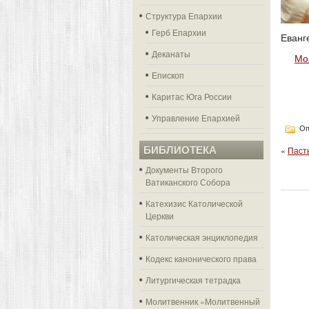
Структура Епархии
Герб Епархии
Еванг
Деканаты
Мо
Епископ
Каритас Юга России
Управление Епархией
Оп
БИБЛИОТЕКА
«
Паст
Документы Второго
Ватиканского Собора
Катехизис Католической
Церкви
Католическая энциклопедия
Кодекс канонического права
Литургическая тетрадка
Молитвенник «Молитвенный