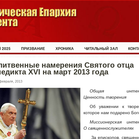
 2025
ПРИЗВАНИЕ
ХРОНИКА
ЧИТАЛЬНЫЙ ЗАЛ
КОНТ
литвенные намерения Святого отца
едикта XVI на март 2013 года
февраля, 2013
Общая интенц
Ценность творения
Об уважении к творе
которое нам подарено Бог
Миссионерская интен
О священнослужителях
За епископов, священ