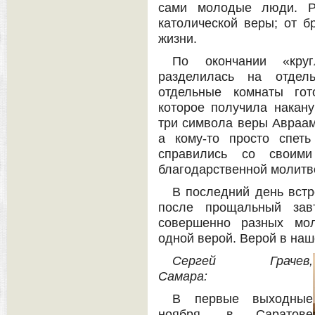
сами молодые люди. Ре
католической веры; от б
жизни.
По окончании «кру
разделилась на отдел
отдельные комнаты гот
которое получила накану
три символа веры Авраама
а кому-то просто спет
справились со своими
благодарственной молитв
В последний день встр
после прощальный зав
совершенно разных мо
одной верой. Верой в наш
Сергей Грачев,
Самара:
В первые выходные
ноября, в Саратове