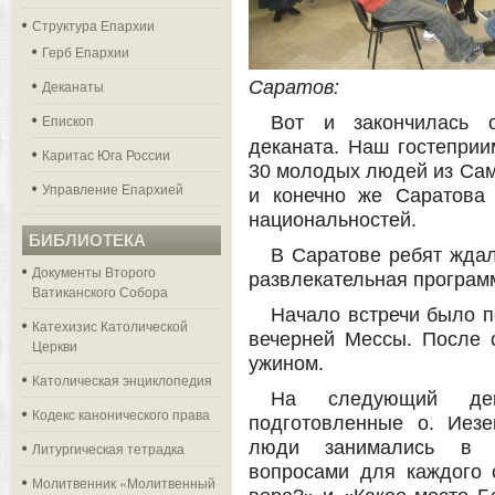
Структура Епархии
Герб Епархии
Деканаты
Саратов:
Епископ
Вот и закончилась 
деканата. Наш гостепри
Каритас Юга России
30 молодых людей из Сам
Управление Епархией
и конечно же Саратова 
национальностей.
БИБЛИОТЕКА
В Саратове ребят ждал
Документы Второго
развлекательная програм
Ватиканского Собора
Начало встречи было п
Катехизис Католической
вечерней Мессы. После 
Церкви
ужином.
Католическая энциклопедия
На следующий де
Кодекс канонического права
подготовленные о. Иез
люди занимались в н
Литургическая тетрадка
вопросами для каждого 
Молитвенник «Молитвенный