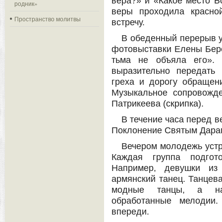
вера?» и «Какое место Б
родник»
веры проходила красно
Пространство молитвы
встречу.
В обеденный перерыв у
фотовыставки Елены Береж
тьма не объяла его». 
выразительно передать 
греха и дорогу обращени
Музыкальное сопровожд
Патрикеева (скрипка).
В течение часа перед 
Поклонение Святым Дара
Вечером молодежь устр
Каждая группа подгот
Например, девушки из 
армянский танец. Танцева
модные танцы, а н
обработанные мелодии
впереди.