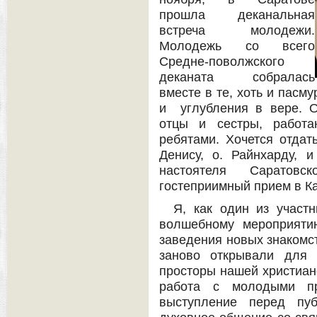
прошла деканальная
встреча молодежи.
Молодежь со всего
Средне-поволжского
деканата собралась
вместе в те, хоть и пасм
и углубления в вере. О
отцы и сестры, работ
ребятами. Хочется отдать
Денису, о. Райнхарду, и
настоятеля Саратов
гостеприимный прием в К
Я, как один из участн
волшебному мероприяти
заведения новых знакомст
заново открывали для 
просторы нашей христиан
работа с молодыми пр
выступление перед пу