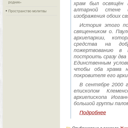
родник»
храм был освящён 
алтарной стене 
Пространство молитвы
изображения обоих с
История этого по
священником о. Паул
архиепархии, кот
средства на доб
пожертвованию в к
построить сразу два
Единственным услов
чтобы оба храма н
покровителя его архи
В сентябре 2000 
епископом Клемен
архиепископа Иога
большой группы палом
Подробнее