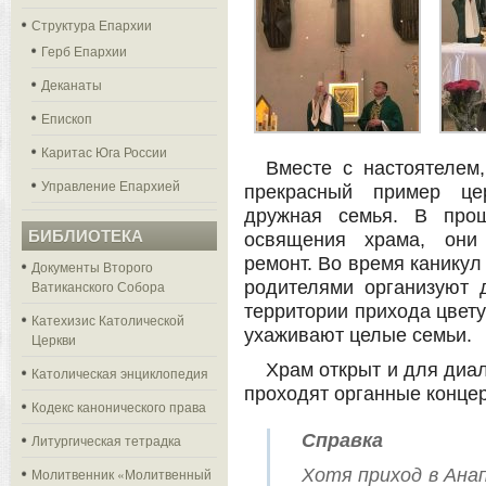
Структура Епархии
Герб Епархии
Деканаты
Епископ
Каритас Юга России
Вместе с настоятелем
Управление Епархией
прекрасный пример це
дружная семья. В прош
БИБЛИОТЕКА
освящения храма, они
ремонт. Во время каникул
Документы Второго
Ватиканского Собора
родителями организуют 
территории прихода цвету
Катехизис Католической
ухаживают целые семьи.
Церкви
Храм открыт и для диал
Католическая энциклопедия
проходят органные конце
Кодекс канонического права
Справка
Литургическая тетрадка
Молитвенник «Молитвенный
Хотя приход в Ана