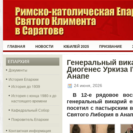
ГЛАВНАЯ
НОВОСТИ
ЮБИЛЕЙ 2025
ПРИЗВАНИЕ
Генеральный вика
ЕПАРХИЯ
Диогенес Уркиза 
Документы
Анапе
История Епархии
24 июня, 2026
История до 1939
В 12-е рядовое вос
История с конца 1980-х до
настоящего времени
генеральный викарий е
посетил с пастырским 
Кафедральный Собор
Святого Либория в Анап
Покровитель Епархии
Контактная информация