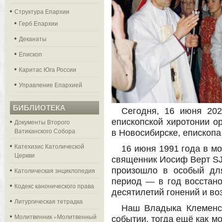
Структура Епархии
Герб Епархии
Деканаты
Епископ
Каритас Юга России
Управление Епархией
БИБЛИОТЕКА
Сегодня, 16 июня 202
епископской хиротонии о
Документы Второго
Ватиканского Собора
в Новосибирске, епископа
Катехизис Католической
16 июня 1991 года в м
Церкви
священник Иосиф Верт SJ 
произошло в особый дл
Католическая энциклопедия
период — в год восстано
Кодекс канонического права
десятилетий гонений и в
Литургическая тетрадка
Наш Владыка Клеменс 
Молитвенник «Молитвенный
событии, тогда ещё как м