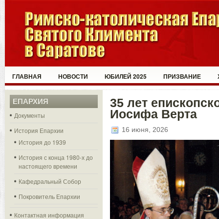
ГЛАВНАЯ
НОВОСТИ
ЮБИЛЕЙ 2025
ПРИЗВАНИЕ
35 лет епископск
ЕПАРХИЯ
Иосифа Верта
Документы
16 июня, 2026
История Епархии
История до 1939
История с конца 1980-х до
настоящего времени
Кафедральный Собор
Покровитель Епархии
Контактная информация