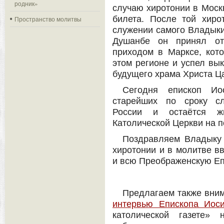
родник»
случаю хиротонии в Моск
билета. После той хиро
Пространство молитвы
служении самого Владыки
Душанбе он принял от
приходом в Марксе, кот
этом регионе и успел вык
будущего храма Христа Ц
Сегодня епископ И
старейших по сроку сл
России и остаётся ж
Католической Церкви на п
Поздравляем Владыку 
хиротонии и в молитве в
и всю Преображенскую Еп
Предлагаем также вни
интервью Епископа Иос
католической газете» 