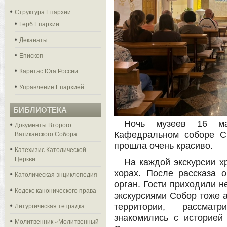
Структура Епархии
Герб Епархии
Деканаты
Епископ
Каритас Юга России
Управление Епархией
БИБЛИОТЕКА
Ночь музеев 16 ма
Документы Второго
Ватиканского Собора
Кафедральном соборе С
прошла очень красиво.
Катехизис Католической
Церкви
На каждой экскурсии х
хорах. После рассказа 
Католическая энциклопедия
орган. Гости приходили н
Кодекс канонического права
экскурсиями Собор тоже 
Литургическая тетрадка
территории, рассматр
знакомились с историей
Молитвенник «Молитвенный