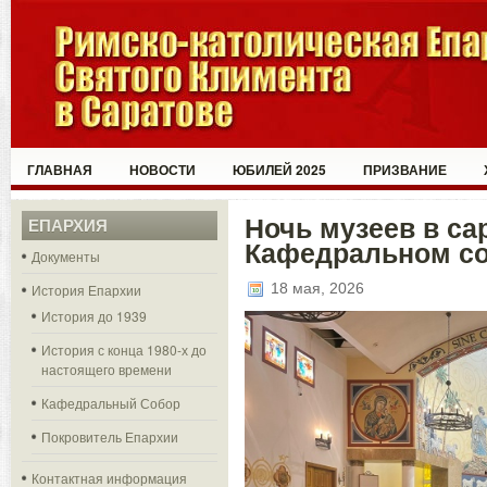
ГЛАВНАЯ
НОВОСТИ
ЮБИЛЕЙ 2025
ПРИЗВАНИЕ
Ночь музеев в са
ЕПАРХИЯ
Кафедральном с
Документы
18 мая, 2026
История Епархии
История до 1939
История с конца 1980-х до
настоящего времени
Кафедральный Собор
Покровитель Епархии
Контактная информация