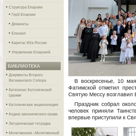
Структура Епархии
Герб Епархии
Деканаты
Епископ
Каритас Юга России
Управление Епархией
БИБЛИОТЕКА
Документы Второго
Ватиканского Собора
В воскресенье, 10 ма
Фатимской
отметил прест
Катехизис Католической
Святую Мессу возглавил
Церкви
Праздник собрал около
Католическая энциклопедия
человек приняли Таинст
Кодекс канонического права
впервые приступили к Св
Литургическая тетрадка
Молитвенник «Молитвенный