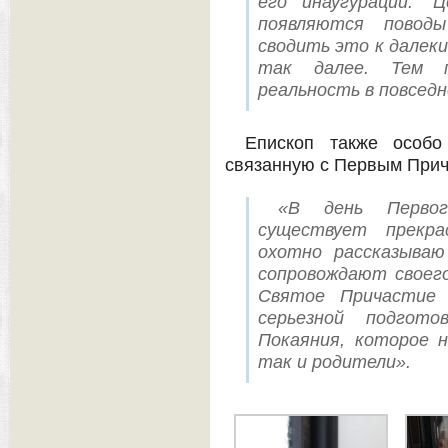
его инаугурации: “
появляются повод
сводить это к далек
так далее. Тем п
реальность в повседн
Епископ также особо
связанную с Первым Прич
«В день Перво
существует прекр
охотно рассказываю
сопровождают своег
Святое Причастие 
серьезной подгот
Покаяния, которое 
так и родители».