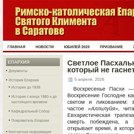
ГЛАВНАЯ
НОВОСТИ
ЮБИЛЕЙ 2025
ПРИЗВАНИЕ
Светлое Пасхальн
ЕПАРХИЯ
который не гасне
Документы
5 апреля, 2026
История Епархии
История до 1939
Воскресенье Пасхи —
Воскресение Господне ка
История с конца 1980-х до
настоящего времени
светом и ликованием: 
частое
«Аллилуйя»
, чит
Кафедральный Собор
Евхаристическая трапез
Покровитель Епархии
смерть побеждена, а 
открывает время, в кото
Контактная информация