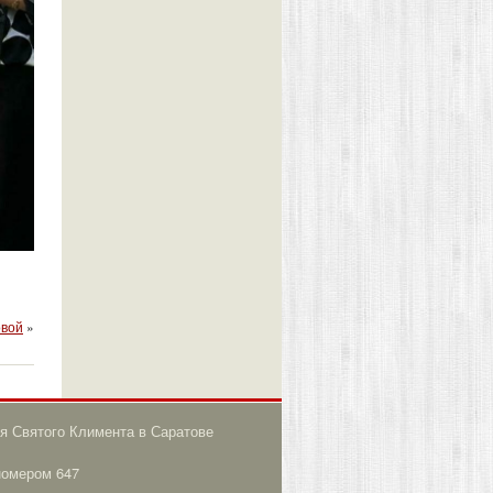
овой
»
я Святого Климента в Саратове
номером 647