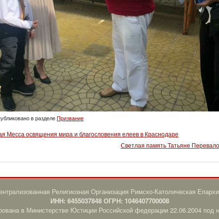
убликовано в разделе
Призвание
ая Месса освящения мира и благословения елеев в Краснодаре
Светлая память Татьяне Перевал
нтрализованная Религиозная Организация Римско-Католическая Епархи
ИНН: 6455037848 ОГРН: 1046407700008
рована в Министерстве Юстиции Российской федерации 22.06.2004 под 