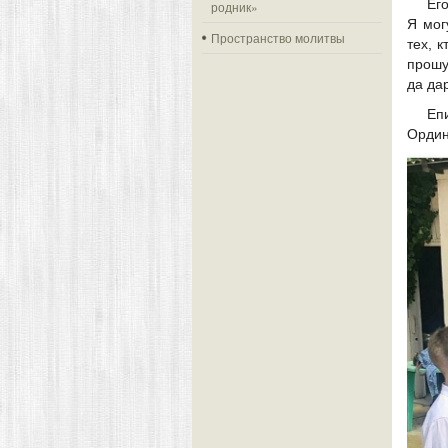
Ег
родник»
Я мог
Пространство молитвы
тех, 
прошу
да да
Еп
Орди