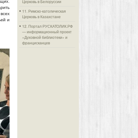
Церковь в Белоруссии
ющих.
арить
11. Римско-католическая
 всех
Церковь в Казахстане
ьей и
12. Портал РУСКАТОЛИК.РФ
— информационный проект
«Духовной библиотеки» и
францисканцев