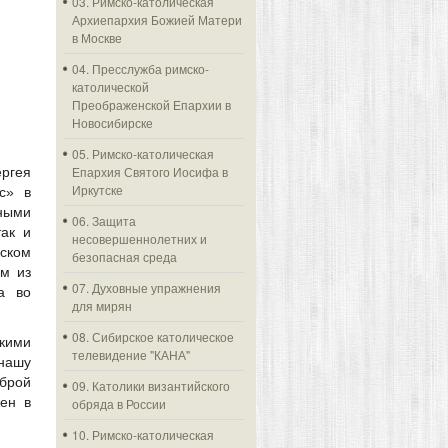
03. Римско-католическая
Архиепархия Божией Матери
в Москве
04. Пресслужба римско-
католической
Преображенской Епархии в
Новосибирске
05. Римско-католическая
Епархия Святого Иосифа в
ргея
Иркутске
с» в
ьными
06. Защита
так и
несовершеннолетних и
ском
безопасная среда
им из
07. Духовные упражнения
а во
для мирян
08. Сибирское католическое
кими
телевидение "КАНА"
 нашу
брой
09. Католики византийского
жен в
обряда в России
10. Римско-католическая