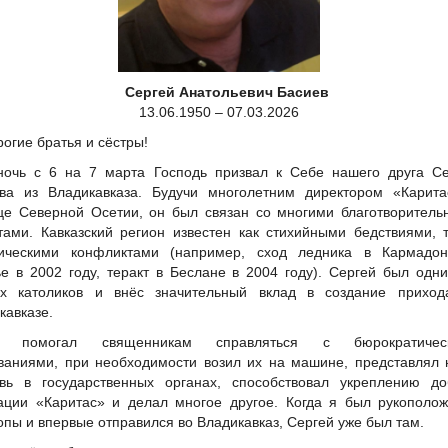
Сергей Анатольевич Басиев
13.06.1950 – 07.03.2026
рогие братья и сёстры!
ночь с 6 на 7 марта Господь призвал к Себе нашего друга Се
ва из Владикавказа. Будучи многолетним директором «Карита
це Северной Осетии, он был связан со многими благотворител
тами. Кавказский регион известен как стихийными бедствиями, 
ическими конфликтами (например, сход ледника в Кармадон
е в 2002 году, теракт в Беслане в 2004 году). Сергей был одн
х католиков и внёс значительный вклад в создание приход
кавказе.
 помогал священникам справляться с бюрократичес
ваниями, при необходимости возил их на машине, представлял
вь в государственных органах, способствовал укреплению до
ации «Каритас» и делал многое другое. Когда я был рукополо
опы и впервые отправился во Владикавказ, Сергей уже был там.