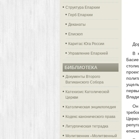
Структура Епархии
Герб Епархии
Деканаты
Епископ
Каритас Юга России
До
Управление Епархией
В 
Басие
столи
БИБЛИОТЕКА
проек
Документы Второго
полит
Ватиканского Собора
ущель
первы
Катехизис Католической
Церкви
Влади
Он
Католическая энциклопедия
требо
Кодекс канонического права
Церко
репут
Литургическая тетрадка
еписк
Молитвенник «Молитвенный