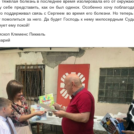
о тяжёлая болезнь в последнее время изолировала его от окружа
у себе представить, как он был одинок. Особенно хочу поблагод
кто поддерживал связь с Сергеем во время его болезни. Но теперь
 помолиться за него. Да будет Господь к нему милосердным Суд
рует ему покой!
ископ Клеменс Пиккель
нарий