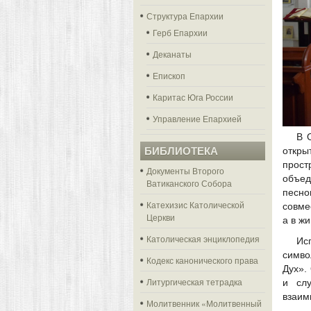
Структура Епархии
Герб Епархии
Деканаты
Епископ
Каритас Юга России
Управление Епархией
В 
откры
БИБЛИОТЕКА
прос
Документы Второго
объед
Ватиканского Собора
песно
Катехизис Католической
совме
Церкви
а в ж
Католическая энциклопедия
Ис
симво
Кодекс канонического права
Дух».
Литургическая тетрадка
и сл
взаим
Молитвенник «Молитвенный