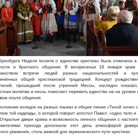
Оренбурге Неделя молитв о единстве христиан была отмечена в
тости и братского общения. В воскресенье 18 января храм 
транством встречи людей разных национальностей и куль
инённых общей христианской традицией. Концерт рождествен
пений, прошедший после утренней Мессы, наглядно показал,
стная молитва и песнь помогают пережить единство не на уровне 
ивом опыте общения.
полнение колядок на разных языках и общее пение «Тихой ночи» 
лом той надежды, о которой говорит апостол Павел: «одно тело и
 Открытые двери храма и возможность личного общения с настоя
ужителями прихода дополнили этот день атмосферой довер
ного уважения, столь важной для экуменического пути христиан.