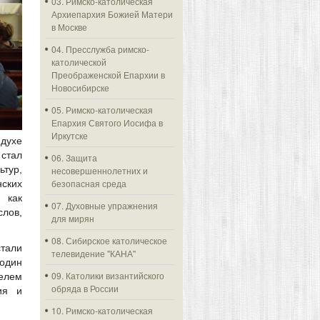
03. Римско-католическая
Архиепархия Божией Матери
в Москве
04. Пресслужба римско-
католической
Преображенской Епархии в
Новосибирске
05. Римско-католическая
Епархия Святого Иосифа в
Иркутске
 духе
стал
06. Защита
тур,
несовершеннолетних и
безопасная среда
ских
 как
07. Духовные упражнения
слов,
для мирян
08. Сибирское католическое
стали
телевидение "КАНА"
 один
09. Католики византийского
телем
обряда в России
ия и
10. Римско-католическая