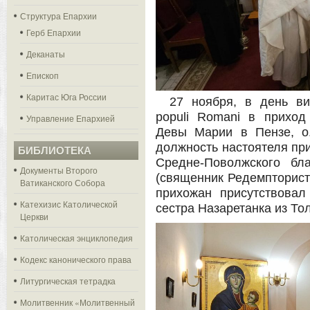
Структура Епархии
Герб Епархии
Деканаты
Епископ
Каритас Юга России
27 ноября, в день ви
populi Romani в приход
Управление Епархией
Девы Марии в Пензе, о
должность настоятеля пр
БИБЛИОТЕКА
Средне-Поволжского бл
Документы Второго
(священник Редемпторист 
Ватиканского Собора
прихожан присутствова
Катехизис Католической
сестра Назаретанка из Тол
Церкви
Католическая энциклопедия
Кодекс канонического права
Литургическая тетрадка
Молитвенник «Молитвенный