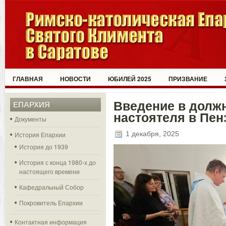
ГЛАВНАЯ
НОВОСТИ
ЮБИЛЕЙ 2025
ПРИЗВАНИЕ
Введение в долж
ЕПАРХИЯ
настоятеля в Пен
Документы
1 декабря, 2025
История Епархии
История до 1939
История с конца 1980-х до
настоящего времени
Кафедральный Собор
Покровитель Епархии
Контактная информация