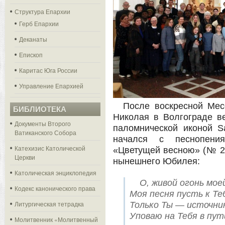
Структура Епархии
Герб Епархии
Деканаты
Епископ
Каритас Юга России
Управление Епархией
После воскресной Мес
БИБЛИОТЕКА
Николая в Волгограде в
Документы Второго
паломнической иконой Sa
Ватиканского Собора
начался с песнопени
Катехизис Католической
«Цветущей весною» (№ 26
Церкви
нынешнего Юбилея:
Католическая энциклопедия
О, живой огонь мое
Кодекс канонического права
Моя песня пусть к Те
Литургическая тетрадка
Только Ты — источник
Уповаю на Тебя в пут
Молитвенник «Молитвенный