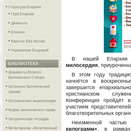
Структура Епархии
Герб Епархии
Деканаты
Епископ
Каритас Юга России
Управление Епархией
В нашей Епархии
БИБЛИОТЕКА
милосердия
, приуроченн
Документы Второго
В этом году традици
Ватиканского Собора
начнётся в воскресен
Катехизис Католической
завершится епархиальн
Церкви
христианском служ
Конференция пройдёт 
Католическая энциклопедия
участием представителей
Кодекс канонического права
благотворительных орган
Литургическая тетрадка
Неизменной часть
Молитвенник «Молитвенный
килограмм»
, в рамках