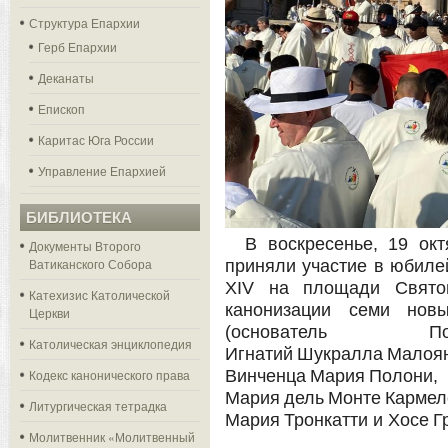
Структура Епархии
Герб Епархии
Деканаты
Епископ
Каритас Юга России
Управление Епархией
БИБЛИОТЕКА
В воскресенье, 19 ок
Документы Второго
Ватиканского Собора
приняли участие в юбиле
XIV на площади Свято
Катехизис Католической
канонизации семи нов
Церкви
(основатель Пом
Католическая энциклопедия
Игнатий Шукралл
Кодекс канонического права
Винченца Мария Полони,
Мария дель Монтe Кармел
Литургическая тетрадка
Мария Тронкатти и Хосе Г
Молитвенник «Молитвенный