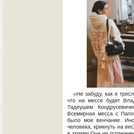
«Не забуду, как я тряс
что на мессе будет Вла
Тадеушем Кондрусевиче
Всемирная месса с Папо
было мое венчание. Ино
человека, крикнуть на ве
в храме! Она не ограниче