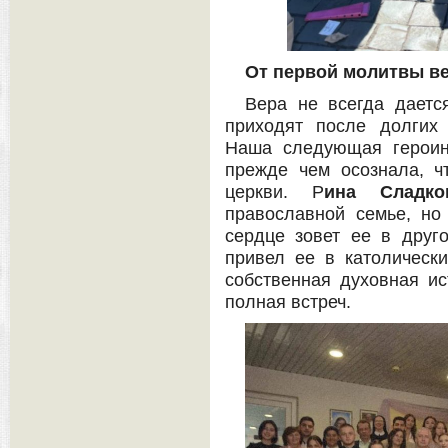
От первой молитвы в
Вера не всегда даетс
приходят после долгих
Наша следующая героин
прежде чем осознала, ч
церкви. Р
ина Сладков
православной семье, но
сердце зовет ее в друго
привел ее в католическ
собственная духовная и
полная встреч.