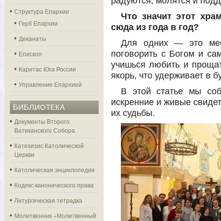
радуются, молятся и подд
Структура Епархии
Что значит этот хра
Герб Епархии
сюда из года в год?
Деканаты
Для одних — это мес
поговорить с Богом и са
Епископ
учишься любить и прощат
Каритас Юга России
якорь, что удерживает в б
Управление Епархией
В этой статье мы со
искренние и живые свидет
БИБЛИОТЕКА
их судьбы.
Документы Второго
Ватиканского Собора
Катехизис Католической
Церкви
Католическая энциклопедия
Кодекс канонического права
Литургическая тетрадка
Молитвенник «Молитвенный