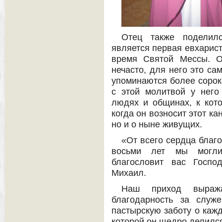
Отец также поделил
является первая евхарист
время Святой Мессы. О
нечасто, для него это са
упоминаются более сорок
с этой молитвой у него
людях и общинах, к кот
когда он возносит этот ка
но и о ныне живущих.
«От всего сердца благо
восьми лет мы могли
благословит вас Госпо
Михаил.
Наш приход выража
благодарность за служ
пастырскую заботу о кажд
которой он щедро делилс