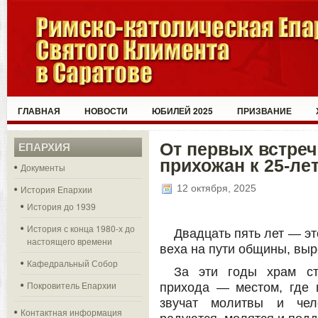
ГЛАВНАЯ
НОВОСТИ
ЮБИЛЕЙ 2025
ПРИЗВАНИЕ
От первых встреч
ЕПАРХИЯ
прихожан к 25-ле
Документы
12 октября, 2025
История Епархии
История до 1939
История с конца 1980-х до
Двадцать пять лет — эт
настоящего времени
веха на пути общины, выр
Кафедральный Собор
За эти годы храм ст
Покровитель Епархии
прихода — местом, где 
звучат молитвы и чело
Контактная информация