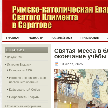
ГЛАВНАЯ
НОВОСТИ
ЮБИЛЕЙ 2025
ПРИЗВАНИЕ
Святая Месса в б
ЕПАРХИЯ
окончание учёбы
Документы
10 июля, 2025
История Епархии
История до 1939
История с конца 1980-х до
настоящего времени
Кафедральный Собор
Покровитель Епархии
Контактная информация