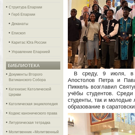
Структура Епархии
Герб Епархии
Деканаты
Епископ
Каритас Юга России
Управление Епархией
БИБЛИОТЕКА
В среду, 9 июля, в
Документы Второго
Ватиканского Собора
Апостолов Петра и Пав
Пиккель возглавил Свят
Катехизис Католической
учёбы студентов. Среди
Церкви
студенты, так и молодые 
Католическая энциклопедия
образование в саратовски
Кодекс канонического права
Литургическая тетрадка
Молитвенник «Молитвенный