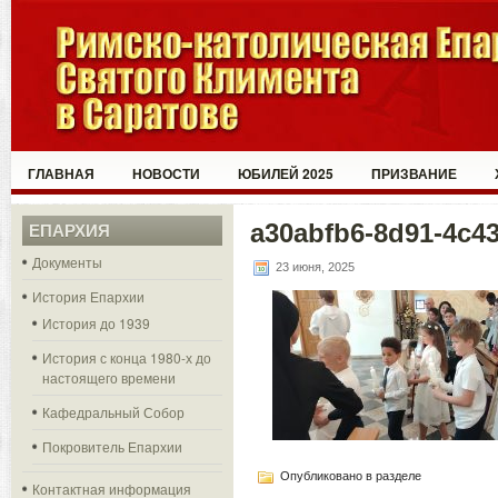
ГЛАВНАЯ
НОВОСТИ
ЮБИЛЕЙ 2025
ПРИЗВАНИЕ
a30abfb6-8d91-4c4
ЕПАРХИЯ
Документы
23 июня, 2025
История Епархии
История до 1939
История с конца 1980-х до
настоящего времени
Кафедральный Собор
Покровитель Епархии
Опубликовано в разделе
Контактная информация