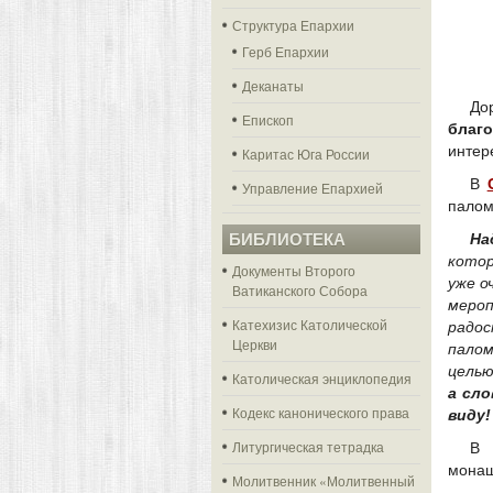
Структура Епархии
Герб Епархии
Деканаты
До
Епископ
благ
интер
Каритас Юга России
В
Управление Епархией
палом
БИБЛИОТЕКА
На
котор
Документы Второго
уже о
Ватиканского Собора
меро
Катехизис Католической
радос
Церкви
палом
целью
Католическая энциклопедия
а сло
Кодекс канонического права
виду!
Литургическая тетрадка
В
монаш
Молитвенник «Молитвенный