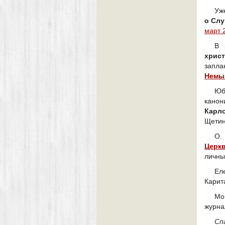
Уж
о Сл
март 
В 
хрис
запл
Немы
Юб
канон
Карл
Щетин
О.
Церк
личны
Ел
Карит
Мо
журна
Сп