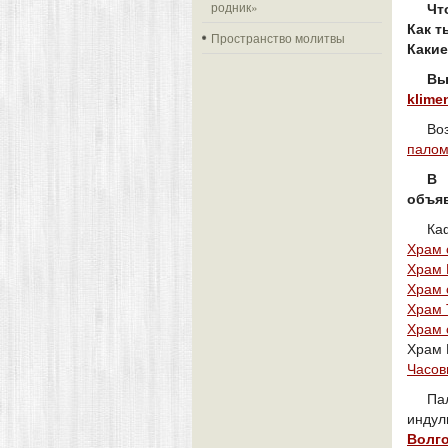
родник»
Чт
Как т
Пространство молитвы
Какие
Вы
klime
Во
палом
В 
объя
Ка
Храм 
Храм 
Храм 
Храм 
Храм 
Храм 
Часов
Па
индул
Волг