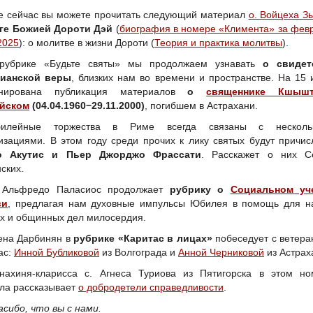
е сейчас вы можете прочитать следующий материал
о. Войцеха З
уге Божией Дороти Дэй
(
биография в номере «Климента» за фев
2025
): о молитве в жизни Дороти (
Теория и практика молитвы
).
рубрике «Будьте святы» мы продолжаем узнавать
о свидет
тианской веры
, близких нам во времени и пространстве. На 15
анирована публикация материалов
о
священнике Кшыш
йском
(04.04.1960−29.11.2000)
, погибшем в Астрахани.
илейные торжества в Риме всегда связаны с несколь
изациями. В этом году среди прочих к лику святых будут причи
о Акутис и Пьер Джорджо Фрассати
. Расскажет о них С
ских.
 Альфредо Паласиос продолжает
рубрику о
Социальном уч
ви
, предлагая нам духовные импульсы Юбилея в помощь для н
х и общинных дел милосердия.
ена Дарбинян в
рубрике «Каритас в лицах»
побеседует с ветер
ас:
Инной Бубликовой
из Волгограда и
Анной Черниковой
из Астрах
нахиня-кларисса с. Агнеса Туриова из Пятигорска в этом но
ла рассказывает
о добродетели справедливости
.
асибо, что вы с нами.