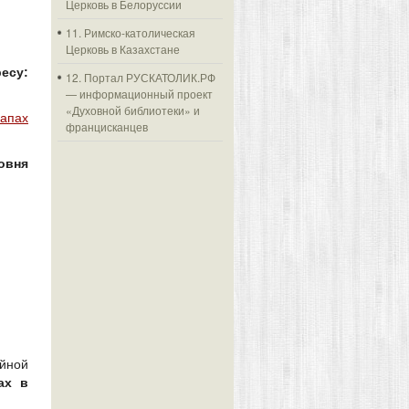
Церковь в Белоруссии
11. Римско-католическая
Церковь в Казахстане
есу:
12. Портал РУСКАТОЛИК.РФ
— информационный проект
«Духовной библиотеки» и
апах
францисканцев
овня
йной
ах в