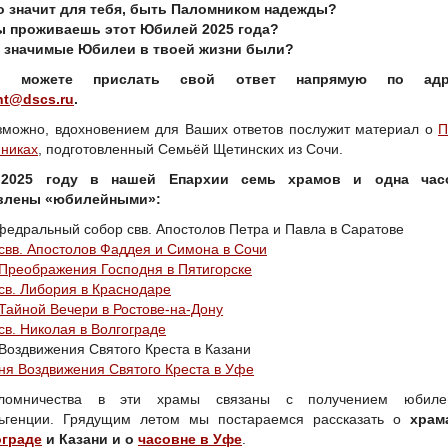
о значит для тебя, быть Паломником надежды?
ы проживаешь этот Юбилей 2025 года?
 значимые Юбилеи в твоей жизни были?
 можете прислать свой ответ напрямую по адр
nt@
dscs.
ru
.
зможно, вдохновением для Ваших ответов послужит материал о
П
никах
, подготовленный Семьёй Щетинских из Сочи.
2025 году в нашей Епархии семь храмов и одна час
влены «юбилейными»:
федральный собор свв. Апостолов Петра и Павла в Саратове
свв. Апостолов Фаддея и Симона в Сочи
Преображения Господня в Пятигорске
св. Либория в Краснодаре
Тайной Вечери в Ростове-на-Дону
св. Николая в Волгограде
Воздвижения Святого Креста в Казани
ня Воздвижения Святого Креста в Уфе
ломничества в эти храмы связаны с получением юбиле
ьгенции. Грядущим летом мы постараемся рассказать о
храм
ограде
и Казани и о
часовне в Уфе
.