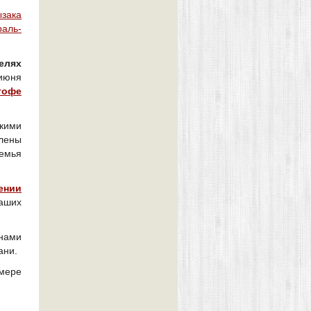
ызака
раль-
елях
 июня
тофе
кими
слены
емья
ении
аших
анами
ани.
мере