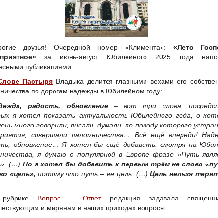
рогие друзья! Очередной номер «Климента»:
«Лето Госп
оприятное»
за июнь-август Юбилейного 2025 года напо
есными публикациями.
Слове Пастыря
Владыка делится главными вехами его собстве
ничества по дорогам надежды в Юбилейном году:
дежда, радость, обновление
– вот три слова, посредс
ых я хотел показать актуальность Юбилейного года, о кот
чень много говорили, писали, думали, по поводу которого устра
приятия, совершали паломничества… Всё ещё впереди! Наде
ть, обновление… Я хотел бы ещё добавить: смотря на Юбил
ничества, я думаю о популярной в Европе фразе «Путь явля
». (…)
Но я хотел бы добавить к первым трём не слово «пу
во «цель»,
потому что путь – не цель. (…)
Цель нельзя терят
 рубрике
Вопрос
–
Ответ
редакция задавала священни
ествующим и мирянам в наших приходах вопросы: