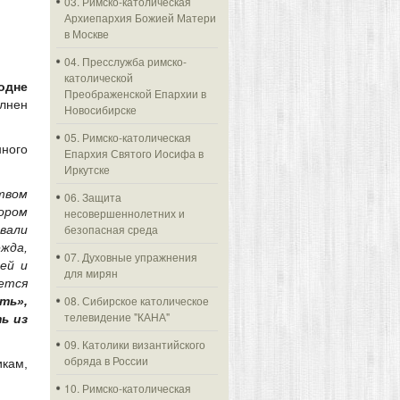
03. Римско-католическая
Архиепархия Божией Матери
в Москве
04. Пресслужба римско-
католической
одне
Преображенской Епархии в
лнен
Новосибирске
05. Римско-католическая
нного
Епархия Святого Иосифа в
Иркутске
твом
06. Защита
ором
несовершеннолетних и
безопасная среда
ивали
жда,
07. Духовные упражнения
ей и
для мирян
ется
08. Сибирское католическое
ть»,
телевидение "КАНА"
ь из
09. Католики византийского
обряда в России
кам,
10. Римско-католическая