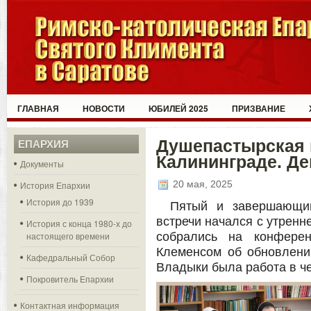
ГЛАВНАЯ
НОВОСТИ
ЮБИЛЕЙ 2025
ПРИЗВАНИЕ
Душепастырская 
ЕПАРХИЯ
Калининграде. День
Документы
20 мая, 2025
История Епархии
История до 1939
Пятый и завершающий
встречи начался с утренн
История с конца 1980-х до
настоящего времени
собрались на конферен
Клеменсом об обновлени
Кафедральный Собор
Владыки была работа в че
Покровитель Епархии
Контактная информация