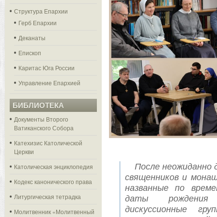
Структура Епархии
Герб Епархии
Деканаты
Епископ
Каритас Юга России
Управление Епархией
БИБЛИОТЕКА
Документы Второго
Ватиканского Собора
Катехизис Католической
Церкви
После неожиданно 
Католическая энциклопедия
священников и мона
Кодекс канонического права
названные по врем
Литургическая тетрадка
даты рождения 
дискуссионные гру
Молитвенник «Молитвенный