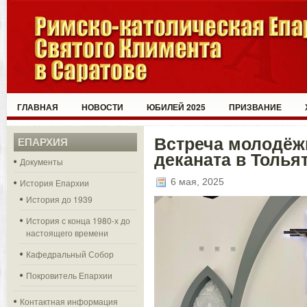
ГЛАВНАЯ
НОВОСТИ
ЮБИЛЕЙ 2025
ПРИЗВАНИЕ
Встреча молодёж
ЕПАРХИЯ
деканата в Толья
Документы
6 мая, 2025
История Епархии
История до 1939
История с конца 1980-х до
настоящего времени
Кафедральный Собор
Покровитель Епархии
Контактная информация