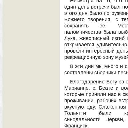
Несмотря на то, что 
один день встречи был п
этого дня было погружени
Божиего творения, с те
сохранять её. Мест
паломничества была выб
Лука, живописный изгиб 
открывается удивительно
провели интересный день 
рекреационную зону музей
В эти дни мы много и 
составлены сборники пес
Благодарение Богу за эт
Марианне, с. Беате и во
которые приняли нас в св
проживании, рабочих встр
вкусную еду. Слаженная
Тольятти были крас
синодальности Церкви,
Франциск.