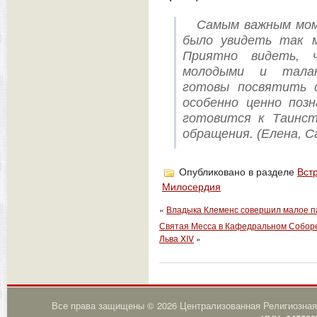
Самым важным мом
было увидеть так м
Приятно видеть, 
молодыми и тала
готовы посвятить 
особенно ценно поз
готовится к Таинс
обращения. (Елена, С
Опубликовано в разделе
Вст
Милосердия
«
Владыка Клеменс совершил малое па
Святая Месса в Кафедральном Соборе,
Льва XIV
»
Все права защищены © 2026 Централизованная Религиозная