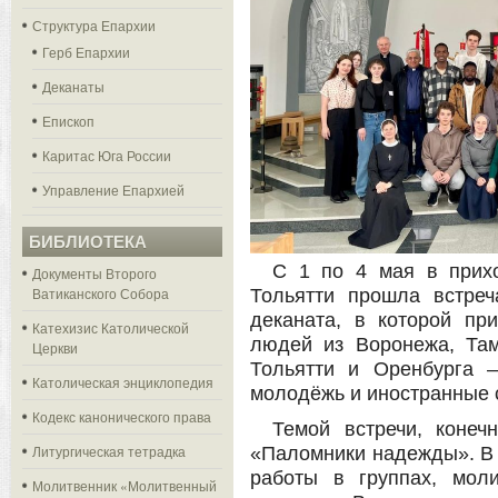
Структура Епархии
Герб Епархии
Деканаты
Епископ
Каритас Юга России
Управление Епархией
БИБЛИОТЕКА
С 1 по 4 мая в прих
Документы Второго
Ватиканского Собора
Тольятти прошла встре
деканата, в которой пр
Катехизис Католической
людей из Воронежа, Там
Церкви
Тольятти и Оренбурга 
Католическая энциклопедия
молодёжь и иностранные 
Кодекс канонического права
Темой встречи, конеч
Литургическая тетрадка
«Паломники надежды».
В
работы в группах, мол
Молитвенник «Молитвенный