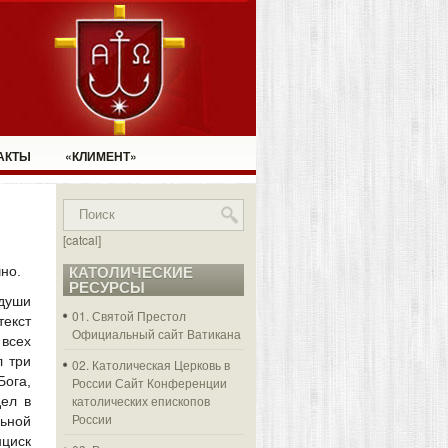
АКТЫ
«КЛИМЕНТ»
[catcal]
но.
КАТОЛИЧЕСКИЕ
РЕСУРСЫ
 души
01. Святой Престол
екст
Официальный сайт Ватикана
всех
л три
02. Католическая Церковь в
Бога,
России
Сайт Конференции
католических епископов
дел в
России
ьной
нциск