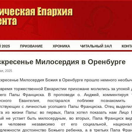
 2025
ПРИЗВАНИЕ
ХРОНИКА
ЧИТАЛЬНЫЙ ЗАЛ
КОНТ
скресенье Милосердия в Оренбурге
ая, 2025
скресенье Милосердия Божия в Оренбурге прошло немного необыч
 время торжественной Евхаристии прихожане молились за упокой
его Папы Франциска. В проповеди о. Анджей, комментируя т
ресного Евангелия, постарался поближе познакомить 
тствующих с личностью усопшего Папы Франциска. Отец выдели
та из жизни Папы: во первых, Папа хотел показать нам Лицо 
ый не устает быть милосердным, во вторых, Папа Франциск ви
ом человеке независимо от его социальной, национал
длежности достоинство Божьего ребенка, а в третьих Папа Фра