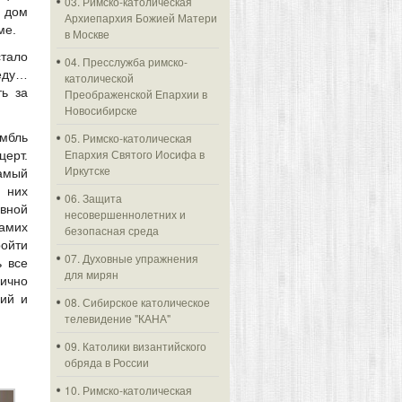
03. Римско-католическая
й дом
Архиепархия Божией Матери
ме.
в Москве
стало
04. Пресслужба римско-
еду…
католической
ь за
Преображенской Епархии в
Новосибирске
мбль
05. Римско-католическая
Епархия Святого Иосифа в
ерт.
Иркутске
амый
 них
06. Защита
вной
несовершеннолетних и
самих
безопасная среда
ройти
07. Духовные упражнения
ь все
для мирян
ично
ий и
08. Сибирское католическое
телевидение "КАНА"
09. Католики византийского
обряда в России
10. Римско-католическая