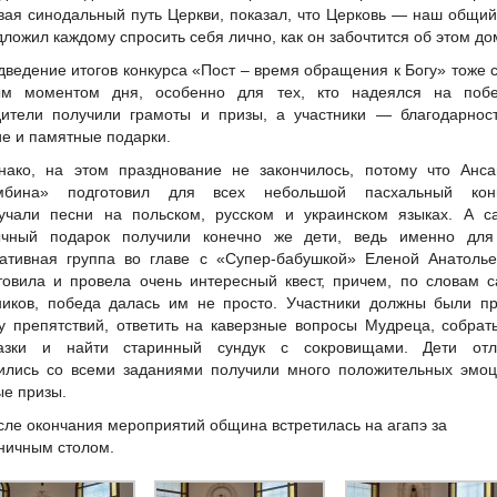
вая синодальный путь Церкви, показал, что Церковь — наш общи
дложил каждому спросить себя лично, как он забочтится об этом до
дведение итогов конкурса «Пост – время обращения к Богу» тоже 
ым моментом дня, особенно для тех, кто надеялся на поб
ители получили грамоты и призы, а участники — благодарност
ие и памятные подарки.
нако, на этом празднование не закончилось, потому что Анса
мбина» подготовил для всех небольшой пасхальный конц
учали песни на польском, русском и украинском языках. А с
ычный подарок получили конечно же дети, ведь именно для
ативная группа во главе с «Супер-бабушкой» Еленой Анатолье
товила и провела очень интересный квест, причем, по словам 
ников, победа далась им не просто. Участники должны были п
у препятствий, ответить на каверзные вопросы Мудреца, собрат
казки и найти старинный сундук с сокровищами. Дети отл
ились со всеми заданиями получили много положительных эмоц
ые призы.
сле окончания мероприятий община встретилась на агапэ за
ничным столом.