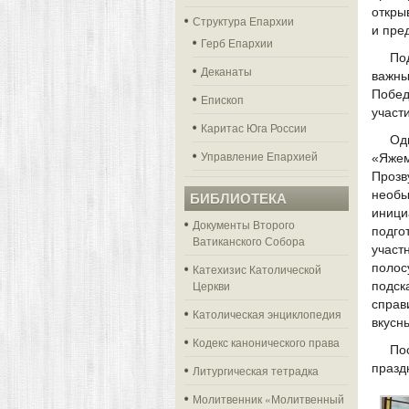
откры
Структура Епархии
и пре
Герб Епархии
По
Деканаты
важн
Побед
Епископ
участ
Каритас Юга России
Од
Управление Епархией
«Яже
Прозв
необ
БИБЛИОТЕКА
иници
Документы Второго
подго
Ватиканского Собора
участ
полос
Катехизис Католической
Церкви
подс
справ
Католическая энциклопедия
вкусн
Кодекс канонического права
По
празд
Литургическая тетрадка
Молитвенник «Молитвенный