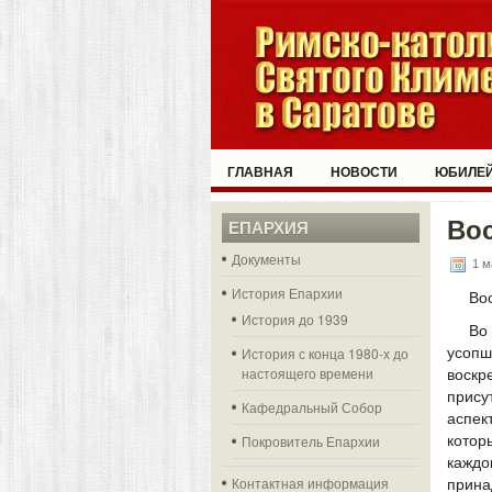
ГЛАВНАЯ
НОВОСТИ
ЮБИЛЕЙ
Во
ЕПАРХИЯ
Документы
1 м
История Епархии
Во
История до 1939
Во
История с конца 1980-х до
усопш
настоящего времени
воск
прису
Кафедральный Собор
аспек
Покровитель Епархии
котор
кажд
Контактная информация
прина