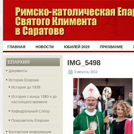
ГЛАВНАЯ
НОВОСТИ
ЮБИЛЕЙ 2025
ПРИЗВАНИЕ
IMG_5498
ЕПАРХИЯ
Документы
3 августа, 2012
История Епархии
История до 1939
История с конца 1980-х до
настоящего времени
Кафедральный Собор
Покровитель Епархии
Контактная информация