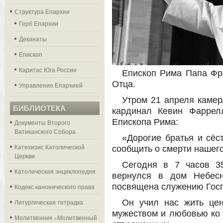
Структура Епархии
Герб Епархии
Деканаты
Епископ
Каритас Юга России
Епископ Рима Папа Фр
Отца.
Управление Епархией
Утром 21 апреля каме
БИБЛИОТЕКА
кардинал Кевин Фаррел
Епископа Рима:
Документы Второго
Ватиканского Собора
«Дорогие братья и сёс
Катехизис Католической
сообщить о смерти нашег
Церкви
Сегодня в 7 часов 3
Католическая энциклопедия
вернулся в дом Небесн
посвящена служению Госп
Кодекс канонического права
Он учил нас жить цен
Литургическая тетрадка
мужеством и любовью ко 
Молитвенник «Молитвенный