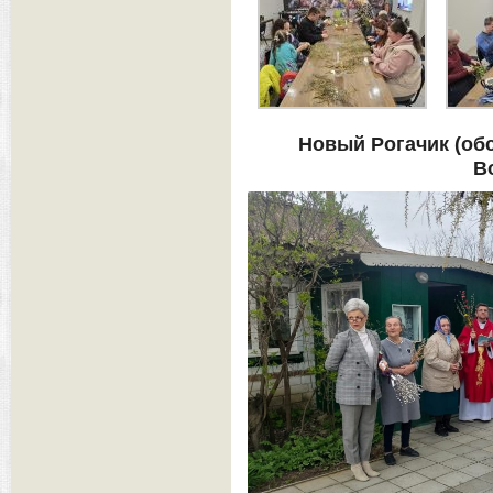
Новый Рогачик (об
В