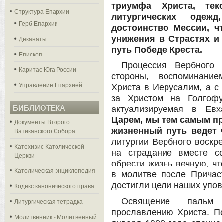
триумфа Христа, те
Структура Епархии
литургических одежд
Герб Епархии
достоинство Мессии, ч
унижения в Страстях и
Деканаты
путь Победе Креста.
Епископ
Процессия Вербного 
Каритас Юга России
стороны, воспоминани
Управление Епархией
Христа в Иерусалим, а с
за Христом на Голгофу
БИБЛИОТЕКА
актуализируемая в Ев
Царем, мы тем самым пр
Документы Второго
жизненный путь ведет ч
Ватиканского Собора
литургии Вербного воскре
Катехизис Католической
на страдание вместе с
Церкви
обрести жизнь вечную, ч
Католическая энциклопедия
в молитве после Причас
достигли цели наших упов
Кодекс канонического права
Освящение пальм 
Литургическая тетрадка
прославлению Христа. По
Молитвенник «Молитвенный