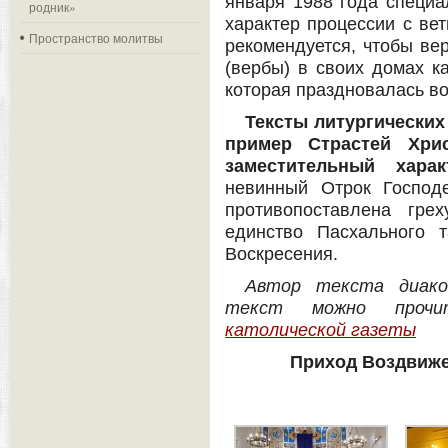
января 1988 года специа
родник»
характер процессии с вет
Пространство молитвы
рекомендуется, чтобы в
(вербы) в своих домах к
которая праздновалась во
Тексты литургических
пример Страстей Хри
заместительный харак
невинный Отрок Господе
противопоставлена гре
единство Пасхального 
Воскресения.
Автор текста диако
текст можно проч
католической газеты
Приход Воздвиже