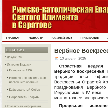
ГЛАВНАЯ
НОВОСТИ
ЮБИЛЕЙ 2025
ПРИЗВАНИЕ
Вербное Воскрес
ЕПАРХИЯ
Документы
13 апреля, 2025
История Епархии
Страстная неделя 
История до 1939
Вербного воскресенья
,
традиции носит офици
История с конца 1980-х до
Воскресенья Страстей Хр
настоящего времени
празднования Вербного
Кафедральный Собор
Иерусалиме в IV веке – 
Покровитель Епархии
можно точнее воспроизвес
Процессия исполне
Контактная информация