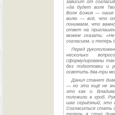
зависит от согласия
«да будет воля Тво
Воля Божия — наше 
волю — всё, что о
понимаем, что важно
ответ на приглашен
можем сказать: «Н
согласием, и теперь 
Перед рукоположен
несколько вопро
сформулированы так
без подготовки и 
осветить два-три м
Данил станет диак
— но это ещё не зн
это как о. Владим
положили в гроб. Р
шаг серьёзный, это 
Согласиться стать д
теперь я стал диа