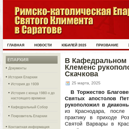
ГЛАВНАЯ
НОВОСТИ
ЮБИЛЕЙ 2025
ПРИЗВАНИЕ
В Кафедральном
ЕПАРХИЯ
Клеменс рукопол
Документы
Скачкова
История Епархии
25 марта, 2025
История до 1939
В Торжество Благов
История с конца 1980-х до
настоящего времени
Святых апостолов Пе
рукоположил в диаконы
Кафедральный Собор
из Краснодара, после 
Покровитель Епархии
практику в приходе Ро
Святой Варвары в Крас
Контактная информация