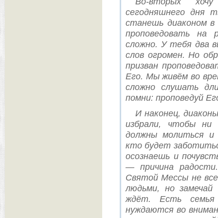
Во-вторых хочу
сегодняшнего дня т
станешь диаконом в 
проповедовать на 
сложно. У тебя два 
слов огромен. Но об
призван проповедова
Его. Мы живём во вр
сложно слушать дли
помни: проповедуй Его
И наконец, диакон
избрали, чтобы ни
должны молиться и 
кто будет заботитьс
осознаешь и почувст
— причина радости
Святой Мессы не все
людьми, но замечай
ждёт. Есть семья 
нуждаются во вниман