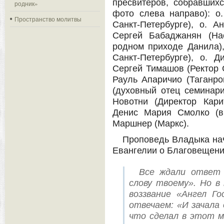
пресвитеров, собравшихс
родник»
фото слева направо): 
Пространство молитвы
Санкт-Петербурге), о. А
Сергей Бабаджанян (На
родном приходе Данила)
Санкт-Петербурге), о. Д
Сергей Тимашов (Ректор С
Рауль Апаричио (Таганро
(духовный отец семинари
Новотни (Директор Карит
Денис Мария Смолко (ви
Маршнер (Маркс).
Проповедь Владыка нач
Евангелии о Благовещени
Все ждали ответ 
слову твоему». Но в
воззвание «Ангел Г
отвечаем: «И зачала
что сделал в этот м