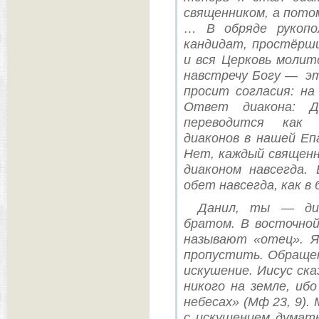
священником, а пото
… В обряде рукопо
кандидат, простёрши
и вся Церковь моли
навстречу Богу — эт
просит согласия: на
Ответ диакона: Да
переводится как 
диаконов в нашей Еп
Нет, каждый священн
диаконом навсегда.
обет навсегда, как в 
Данил, ты — диа
братом. В восточной
называют «отец». Я
пропустить. Обращен
искушение. Иисус ск
никого на земле, иб
небесах» (Мф 23, 9).
с искушением думат