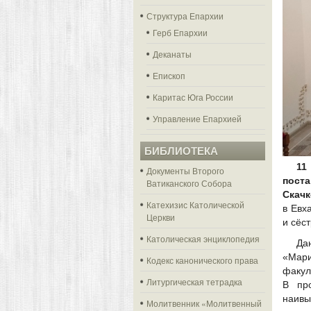
Структура Епархии
Герб Епархии
Деканаты
Епископ
Каритас Юга России
Управление Епархией
БИБЛИОТЕКА
11
Документы Второго
пост
Ватиканского Собора
Скачк
Катехизис Католической
в Евх
Церкви
и сёс
Католическая энциклопедия
Да
«Мари
Кодекс канонического права
факул
Литургическая тетрадка
В пр
наив
Молитвенник «Молитвенный