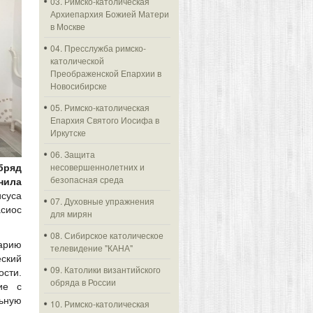
03. Римско-католическая
Архиепархия Божией Матери
в Москве
04. Пресслужба римско-
католической
Преображенской Епархии в
Новосибирске
05. Римско-католическая
Епархия Святого Иосифа в
Иркутске
06. Защита
несовершеннолетних и
бряд
безопасная среда
нила
исуса
07. Духовные упражнения
асиос
для мирян
08. Сибирское католическое
арию
телевидение "КАНА"
ский
09. Католики византийского
ости.
обряда в России
ие с
ьную
10. Римско-католическая