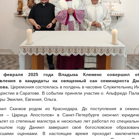
 февраля 2025 года Владыка Клеменс совершил о
авления в кандидаты на священный сан семинариста Да
ова.
Церемония состоялась в полдень в часовне Служительниц И
аристии в Саратове. В событии приняли участие о. Альфредо Пал
тры Эмилия, Евгения, Ольга.
нил Скачков родом из Краснодара. До поступления в семин
я – Царица Апостолов» в Санкт-Петербурге окончил юридиче
ьтет со степенью магистра и несколько лет работал по специальн
ошлом году Даниил завершил своё богословское образован
ысшими оценками. В настоящее время проходит заключител