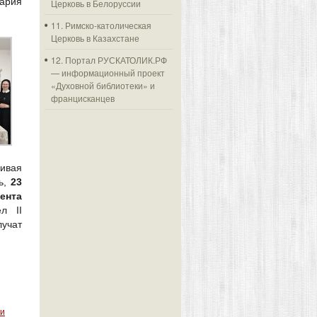
ария
Церковь в Белоруссии
11. Римско-католическая
Церковь в Казахстане
12. Портал РУСКАТОЛИК.РФ
— информационный проект
«Духовной библиотеки» и
францисканцев
сивая
нь,
23
ента
л II
лучат
ии