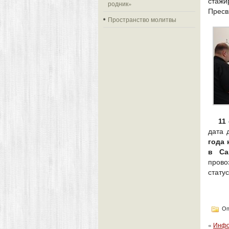
стаж
родник»
Пресв
Пространство молитвы
11
дата 
года 
в Са
прово
стату
Оп
«
Инфо