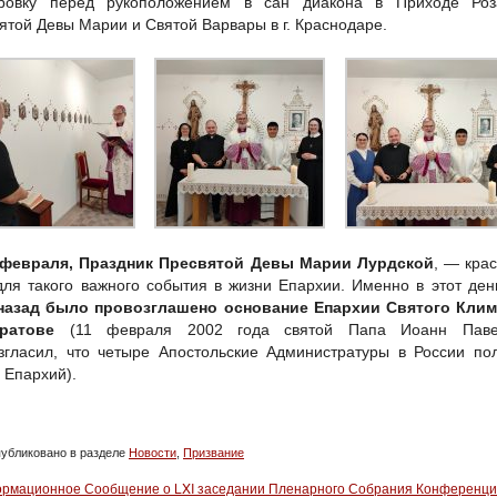
ировку перед рукоположением в сан диакона в Приходе Роз
ятой Девы Марии и Святой Варвары в г. Краснодаре.
 февраля, Праздник Пресвятой Девы Марии Лурдской
, — кра
для такого важного события в жизни Епархии. Именно в этот де
назад было провозглашено основание Епархии Святого Клим
ратове
(11 февраля 2002 года святой Папа Иоанн Паве
згласил, что четыре Апостольские Администратуры в России по
с Епархий).
убликовано в разделе
Новости
,
Призвание
рмационное Сообщение о LXI заседании Пленарного Собрания Конференц