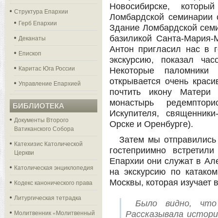
Новосибирске, котор
Структура Епархии
Ломбардской семинарии 
Герб Епархии
Здание Ломбардской сем
Деканаты
базиликой Санта-Мария-
Антон пригласил нас в 
Епископ
экскурсию, показал ча
Каритас Юга России
Некоторые паломники 
открывается очень крас
Управление Епархией
почтить икону Матери
монастырь редемптори
БИБЛИОТЕКА
Искупителя, священник
Документы Второго
Орске и Оренбурге).
Ватиканского Собора
Затем мы отправились
Катехизис Католической
гостеприимно встретил
Церкви
Епархии они служат в Але
Католическая энциклопедия
на экскурсию по катако
Москвы, которая изучает 
Кодекс канонического права
Литургическая тетрадка
Было видно, что
Молитвенник «Молитвенный
Рассказывала истори