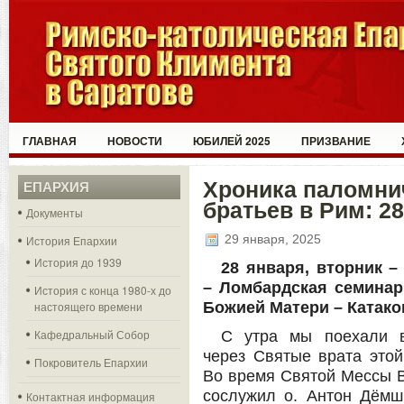
ГЛАВНАЯ
НОВОСТИ
ЮБИЛЕЙ 2025
ПРИЗВАНИЕ
Хроника паломнич
ЕПАРХИЯ
братьев в Рим: 2
Документы
29 января, 2025
История Епархии
История до 1939
28 января, вторник 
– Ломбардская семинар
История с конца 1980-х до
настоящего времени
Божией Матери – Катак
Кафедральный Собор
С утра мы поехали в
через Святые врата этой
Покровитель Епархии
Во время Святой Мессы В
сослужил о. Антон Дёмш
Контактная информация