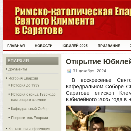
ГЛАВНАЯ
НОВОСТИ
ЮБИЛЕЙ 2025
ПРИЗВАНИЕ
Открытие Юбилей
ЕПАРХИЯ
Документы
31 декабря, 2024
История Епархии
В воскресенье Свят
История до 1939
Кафедральном Соборе Св
Саратове епископ Кле
История с конца 1980-х до
Юбилейного 2025 года в 
настоящего времени
Кафедральный Собор
Покровитель Епархии
Контактная информация