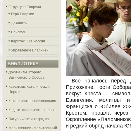
Структура Епархии
Герб Епархии
Деканаты
Епископ
Каритас Юга России
Управление Епархией
БИБЛИОТЕКА
Документы Второго
Ватиканского Собора
Всё началось перед 
Катехизис Католической
Прихожане, гости Собор
Церкви
вокруг Креста — симво
Евангелия, молитвы 
Католическая энциклопедия
Франциска о Юбилее 202
Кодекс канонического права
Крестом, прошла через
Литургическая тетрадка
Окропление «Паломнико
и редкий обряд начала Юб
Молитвенник «Молитвенный