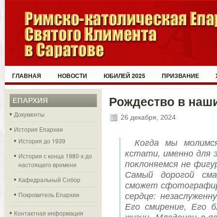
ГЛАВНАЯ
НОВОСТИ
ЮБИЛЕЙ 2025
ПРИЗВАНИЕ
Рождество в наш
ЕПАРХИЯ
Документы
26 декабря, 2024
История Епархии
История до 1939
Когда мы молимс
кстати, именно для 
История с конца 1980-х до
поклоняемся не фигу
настоящего времени
Самый дорогой см
Кафедральный Собор
сможет сфотографир
Покровитель Епархии
сердце: незаслуженн
Его смирение, Его б
Контактная информация