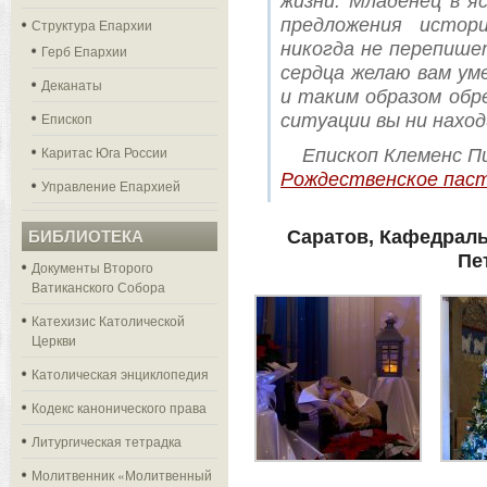
жизни. Младенец в я
предложения истор
Структура Епархии
никогда не перепише
Герб Епархии
сердца желаю вам ум
Деканаты
и таким образом об
Епископ
ситуации вы ни наход
Каритас Юга России
Епископ Клеменс П
Рождественское паст
Управление Епархией
Саратов, Кафедрал
БИБЛИОТЕКА
Пе
Документы Второго
Ватиканского Собора
Катехизис Католической
Церкви
Католическая энциклопедия
Кодекс канонического права
Литургическая тетрадка
Молитвенник «Молитвенный