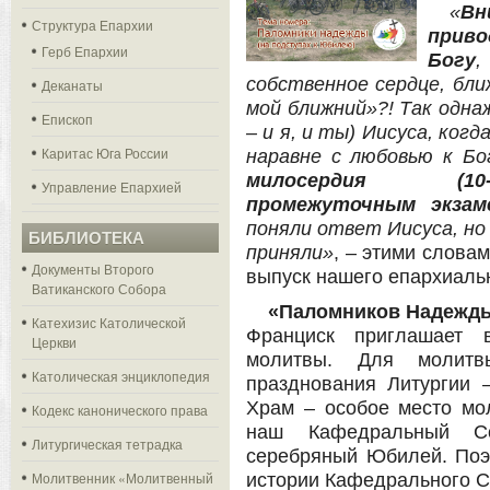
«
Вн
Структура Епархии
приво
Герб Епархии
Богу
,
собственное сердце, бли
Деканаты
мой ближний»?! Так одна
Епископ
– и я, и ты) Иисуса, ког
Каритас Юга России
наравне с любовью к Бо
милосердия (10-
Управление Епархией
промежуточным экзам
поняли ответ Иисуса, но
БИБЛИОТЕКА
приняли»
, – этими слова
Документы Второго
выпуск нашего епархиаль
Ватиканского Собора
«Паломников Надежды
Катехизис Католической
Франциск приглашает 
Церкви
молитвы. Для молит
Католическая энциклопедия
празднования Литургии 
Храм – особое место мо
Кодекс канонического права
наш Кафедральный Со
Литургическая тетрадка
серебряный Юбилей. Поэ
Молитвенник «Молитвенный
истории Кафедрального С