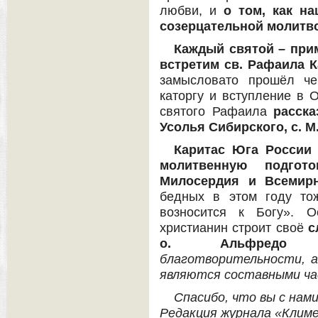
любви, и
о том, как н
созерцательной молитв
Каждый святой – при
встретим св. Рафаила 
замысловато прошёл че
каторгу и вступление в 
святого Рафаила
расска
Усолья Сибирского, с. 
Каритас Юга России 
молитвенную подгот
Милосердия и Всемир
бедных в этом году то
возносится к Богу». О
христианин строит своё
с
о. Альфредо П
благотворительности, а
являются составными ча
Спасибо, что вы с нами
Редакция журнала «Клим