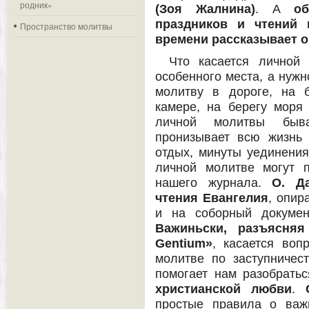
родник»
(Зоя Жалнина)
. А
о
праздников и чтений 
Пространство молитвы
времени рассказывает о
Что касается личной
особенного места, а нужн
молитву в дороге, на 
камере, на берегу мор
личной молитвы быв
пронизывает всю жизнь 
отдых, минуты уединени
личной молитве могут 
нашего журнала.
О. Д
чтения Евангелия
, опир
и на соборный докуме
Важиньски, разъясня
Gentium
»
, касается воп
молитве по заступничес
помогает нам разобрать
христианской любви
.
простые правила о важ