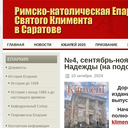
ГЛАВНАЯ
НОВОСТИ
ЮБИЛЕЙ 2025
ПРИЗВАНИЕ
№4, сентябрь-ноя
ЕПАРХИЯ
Надежды (на под
Документы
10 октября, 2024
История Епархии
История до 1939
До
История с конца 1980-х до
изда
настоящего времени
выпус
Кафедральный Собор
Нач
Покровитель Епархии
полн
klimen
Контактная информация