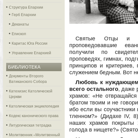
Структура Епархии
Герб Епархии
Деканаты
Епископ
Святые Отцы и У
Каритас Юга России
проповедовавшие еван
получили по свидетел
Управление Епархией
проповедях, гимнах, подг
принципов и критериев,
БИБЛИОТЕКА
служением бедным. Вот не
Документы Второго
Ватиканского Собора
Любовь к нуждающему
всего остального
, даже 
Катехизис Католической
храмов: «Не отвращайся
Церкви
братом твоим и не говори,
Католическая энциклопедия
ибо если вы соучастники 
Кодекс канонического права
тленном?» (Дидахе IV, 8
наших храмов покрыты 
Литургическая тетрадка
голода в нищете?» (Свято
Молитвенник «Молитвенный