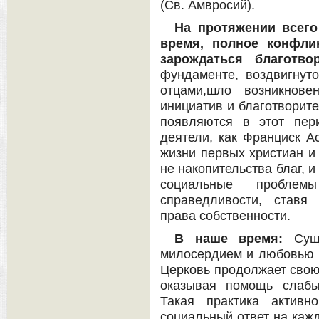
(Св. Амвросий).
На протяжении всего
время, полное конфлик
зарождаться благотво
фундаменте, воздвигну
отцами,шло возникнове
инициатив и благотворите
появляются в этот пер
деятели, как Франциск А
жизни первых христиан и 
не накопительства благ, 
социальные пробле
справедливости, ставя
права собственности.
В наше время:
Суще
милосердием и любовью 
Церковь продолжает свою
оказывая помощь слабы
Такая практика активн
социальный ответ на каж