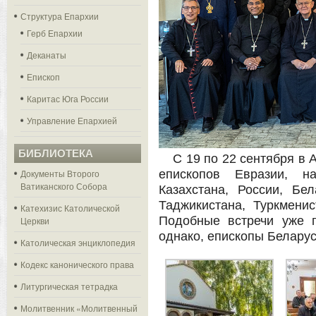
Структура Епархии
Герб Епархии
Деканаты
Епископ
Каритас Юга России
Управление Епархией
БИБЛИОТЕКА
С 19 по 22 сентября в 
Документы Второго
епископов Евразии, н
Ватиканского Собора
Казахстана, России, Бел
Таджикистана, Туркмени
Катехизис Католической
Подобные встречи уже п
Церкви
однако, епископы Беларус
Католическая энциклопедия
Кодекс канонического права
Литургическая тетрадка
Молитвенник «Молитвенный