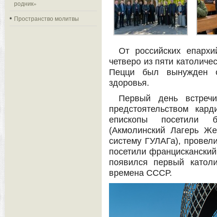
родник»
Пространство молитвы
От российских епархи
четверо из пяти католиче
Пецци был вынужден о
здоровья.
Первый день встреч
предстоятельством кар
епископы посетили б
(Акмолинский Лагерь Ж
систему ГУЛАГа), провели
посетили францисканский
появился первый катол
времена СССР.