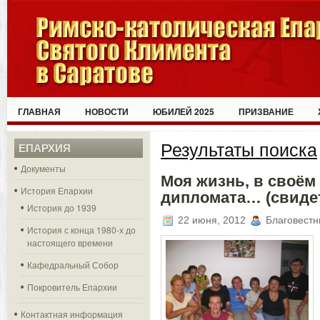
ГЛАВНАЯ
НОВОСТИ
ЮБИЛЕЙ 2025
ПРИЗВАНИЕ
Результаты поиска
ЕПАРХИЯ
Документы
Моя жизнь, в своём 
История Епархии
дипломата… (свиде
История до 1939
22 июня, 2012
Благовестн
История с конца 1980-х до
настоящего времени
Кафедральный Собор
Покровитель Епархии
Контактная информация